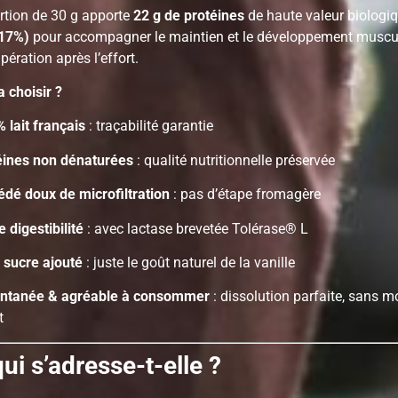
tion de 30 g apporte
22 g de protéines
de haute valeur biologiq
17%)
pour accompagner le maintien et le développement muscula
pération après l’effort.
a choisir ?
 lait français
: traçabilité garantie
éines non dénaturées
: qualité nutritionnelle préservée
édé doux de microfiltration
: pas d’étape fromagère
 digestibilité
: avec lactase brevetée Tolérase® L
 sucre ajouté
: juste le goût naturel de la vanille
antanée & agréable à consommer
: dissolution parfaite, sans m
t
ui s’adresse-t-elle ?