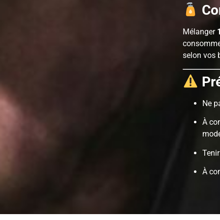
Con
Mélanger
consommer
selon vos 
Pr
Ne p
À con
mode
Tenir
À con