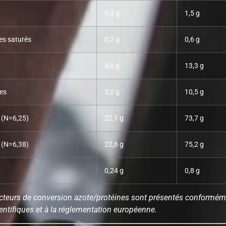
0,4 g
1,5 g
es saturés
0,2 g
0,6 g
4,0 g
13,3 g
es
3,2 g
10,5 g
 (N=6,25)
22,1 g
73,7 g
 (N=6,38)
22,6 g
75,2 g
0,24 g
0,8 g
cteurs de conversion azote/protéines sont présentés conformém
entifiques et à la réglementation européenne.