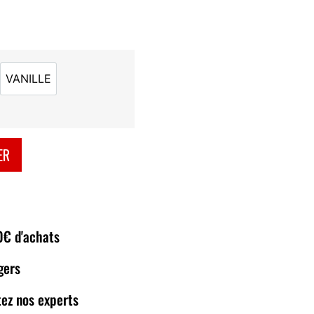
VANILLE
AT
VANILLE
ER
80€ d'achats
gers
ez nos experts