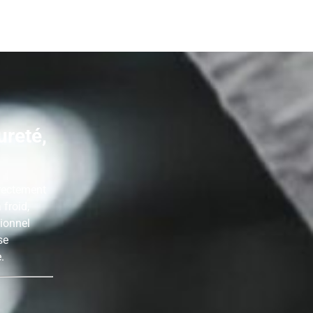
reté,
irectement
 froid,
tionnel
se
.