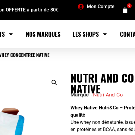
Mon Compte
0
son OFFERTE à partir de 80€
TS
NOS MARQUES
LES SHOPS
CONT
WHEY CONCENTREE NATIVE
NUTRI AND CO
NATIVE
Marque
:
Nutri And Co
Whey Native Nutri&Co – Proté
qualité
Une whey non dénaturée, issue d
en protéines et BCAA, sans édul