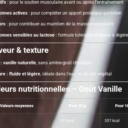
ifs
: pour le soutien musculaire avant ou après l’entraînement
onnes actives
: pour compléter un apport protéique quotidien
ors
: pour contribuer au maintien de la masse musculaire
onnes sensibles au lactose
: formule tolérante et douce à digére
veur & texture
: vanille naturelle
, sans arrière-goût chimique
re : fluide et légère
, idéale dans l’eau ou du lait végétal
eurs nutritionnelles – Goût Vanille
Valeurs moyennes
Pour 30 g
Pour 1
107 kcal
357 kcal