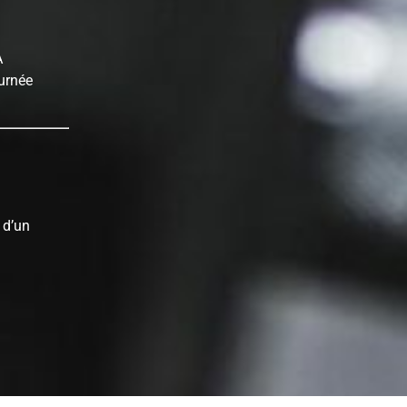
À
urnée
 d’un