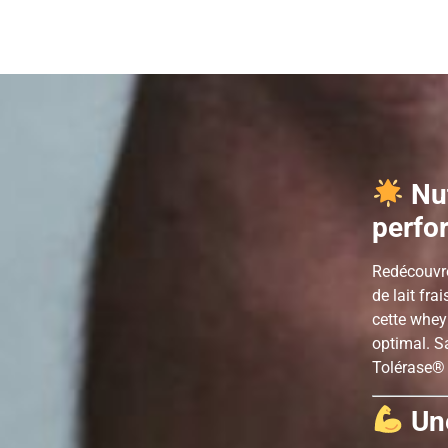
Nu
perfo
Redécouvre
de lait fra
cette whey 
optimal. Sa
Tolérase® 
Un