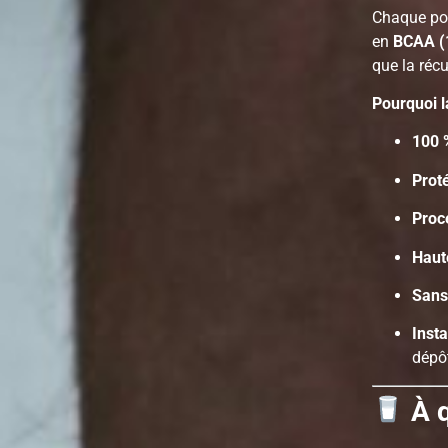
Chaque por
en
BCAA (
que la récu
Pourquoi l
100 %
Prot
Proc
Haute
Sans
Inst
dépô
À q