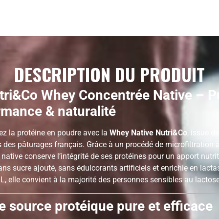
DESCRIPTION DU PRODUIT
tri&Co Whey Concentrée Native – Pu
rmance & naturalité
z la protéine en poudre avec la
Whey Native Nutri&Co
, issue d
is des pâturages français. Grâce à un procédé de microfiltration à
native conserve l’intégrité de ses protéines pour un apport nutri
ns sucre ajouté, sans édulcorants artificiels et enrichie en lacta
L, elle convient à la majorité des personnes sensibles au lactose
e source protéique pure et efficace