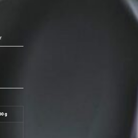
r
00 g