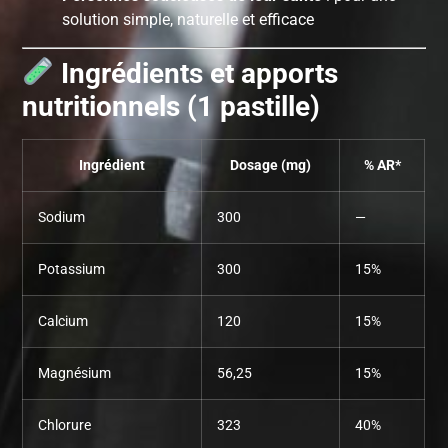
solution simple, naturelle et efficace
Ingrédients et apports
nutritionnels (1 pastille)
Ingrédient
Dosage (mg)
% AR*
Sodium
300
—
Potassium
300
15%
Calcium
120
15%
Magnésium
56,25
15%
Chlorure
323
40%