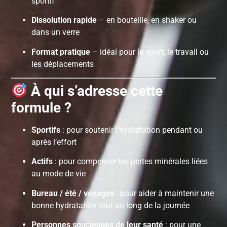
sportif
Dissolution rapide
– en bouteille, en shaker ou
dans un verre
Format pratique
– idéal pour le sport, le travail ou
les déplacements
À qui s’adresse cette
formule ?
Sportifs
: pour soutenir l’hydratation pendant ou
après l’effort
Actifs
: pour compenser les pertes minérales liées
au mode de vie
Bureau / été / voyages
: pour aider à maintenir une
bonne hydratation tout au long de la journée
Personnes soucieuses de leur santé
: pour une