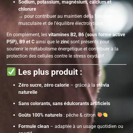
Sodium, potassium, magnésium, calcium et
chlorure
→ pour contribuer au maintien de la fonction
musculaire et de l’équilibre électrolytique.
En complément, les
vitamines B2, B6 (sous forme active
P5P), B9 et C
ainsi que le
zinc
sont présents pour
soutenir le métabolisme énergétique et contribuer à la
protection des cellules contre le stress oxydatif.
Les plus produit :
Zéro sucre, zéro calorie
– grâce à la
stévia
naturelle
Sans colorants, sans édulcorants artificiels
Goûts 100% naturels
: pêche & citron
Formule clean
– adaptée à un usage quotidien ou