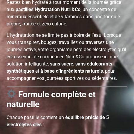
Restez bien hydraté à tout moment de la journée grâce
aux
pastilles Hydratation Nutri&Co
, un concentré de
minéraux essentiels et de vitamines dans une formule
propre, fruitée et zéro calorie.
L’hydratation ne se limite pas à boire de l’eau. Lorsque
vous transpirez, bougez, travaillez ou traversez une
journée active, votre organisme perd des électrolytes qu’il
est essentiel de compenser. Nutri&Co propose ici une
solution intelligente,
sans sucre
,
sans édulcorants
synthétiques
et
à base d’ingrédients naturels
, pour
accompagner vos journées sportives ou sédentaires.
Formule complète et
naturelle
Chaque pastille contient un
équilibre précis de 5
électrolytes clés
: