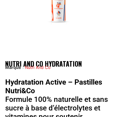
NUTRI AND CO HYDRATATION
Marque
:
Nutri And Co
Hydratation Active – Pastilles
Nutri&Co
Formule 100% naturelle et sans
sucre à base d’électrolytes et
vitamines pour soutenir