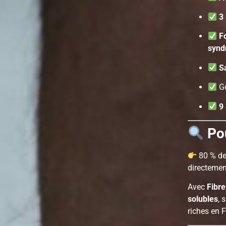
3
F
syndr
S
Go
9
Po
80 % de
directement
Avec
Fibre
solubles
, 
riches en