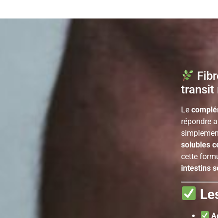
Fibr
transit
Le
complém
répondre a
simpleme
solubles ce
cette form
intestins 
Les
A