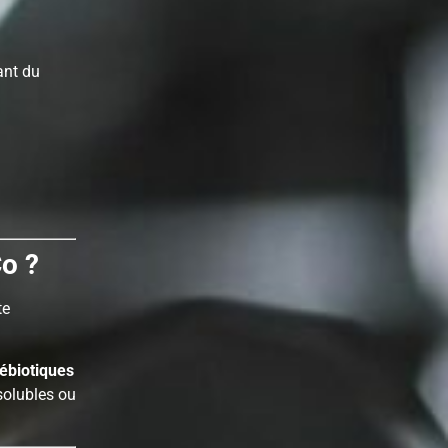
ant du
Co ?
te
rébiotiques
solubles ou