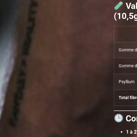
Va
(10,5
Gomme d’
Gomme de
Psyllium
Total fib
Con
1 à 2