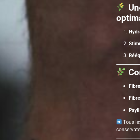
Une
optim
Hydr
Stim
Rééqu
Co
Fibr
Fibr
Psyl
Tous le
conservate