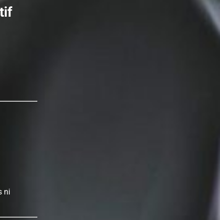
tif
s ni