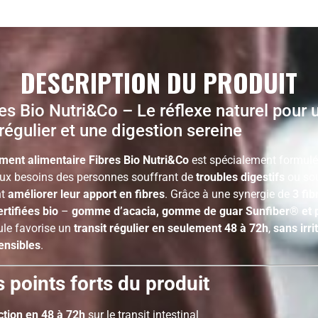
DESCRIPTION DU PRODUIT
es Bio Nutri&Co – Le réflexe naturel pour 
 régulier et une digestion sereine
ent alimentaire Fibres Bio Nutri&Co
est spécialement formulé
ux besoins des personnes souffrant de
troubles digestifs
ou so
nt
améliorer leur apport en fibres
. Grâce à une synergie de
3 fib
rtifiées bio
–
gomme d’acacia, gomme de guar Sunfiber® et p
ule favorise un
transit régulier en seulement 48 à 72h
,
sans irri
sensibles
.
 points forts du produit
ction en 48 à 72h
sur le transit intestinal