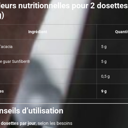
leurs nutritionnelles pour 2 dosettes
g)
Ingrédient
Quanti
acacia
5 g
 guar Sunfiber®
5 g
0,5 g
res
9 g
seils d’utilisation
 dosettes par jour
, selon les besoins