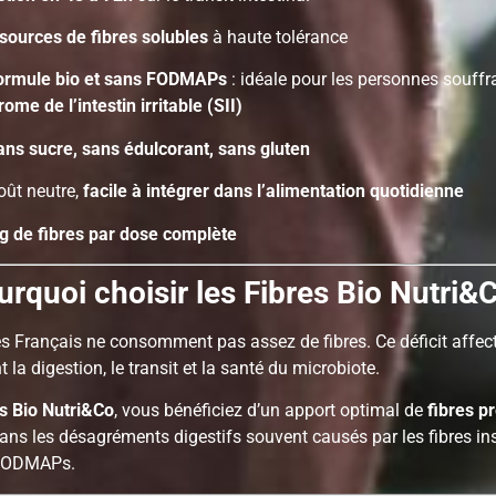
 sources de fibres solubles
à haute tolérance
ormule bio et sans FODMAPs
: idéale pour les personnes souffr
ome de l’intestin irritable (SII)
ans sucre, sans édulcorant, sans gluten
ût neutre,
facile à intégrer dans l’alimentation quotidienne
 g de fibres par dose complète
urquoi choisir les Fibres Bio Nutri&
s Français ne consomment pas assez de fibres. Ce déficit affec
 la digestion, le transit et la santé du microbiote.
s Bio Nutri&Co
, vous bénéficiez d’un apport optimal de
fibres p
sans les désagréments digestifs souvent causés par les fibres in
 FODMAPs.