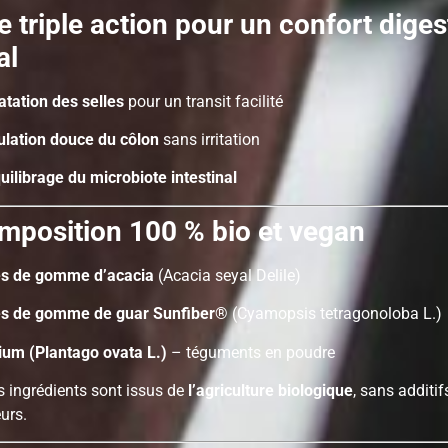
 triple action pour un confort diges
al
atation des selles
pour un transit facilité
ulation douce du côlon
sans irritation
ilibrage du microbiote intestinal
mposition 100 % bio et vegan
es de gomme d’acacia
(Acacia seyal Delile)
es de gomme de guar Sunfiber®
(Cyamopsis tetragonoloba L.)
lium (Plantago ovata L.)
– téguments en poudre
s ingrédients sont issus de
l’agriculture biologique
, sans additif
urs.