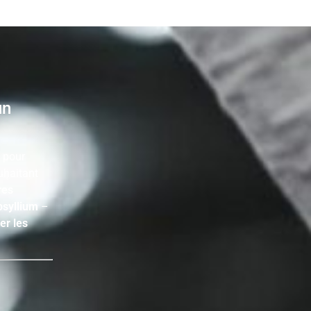
un
 pour
uhaitant
res
syllium
–
ter les