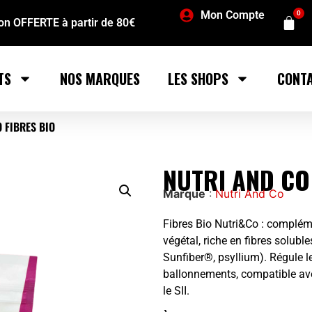
Mon Compte
0
son OFFERTE à partir de 80€
TS
NOS MARQUES
LES SHOPS
CONT
 FIBRES BIO
NUTRI AND CO
Marque
:
Nutri And Co
Fibres Bio Nutri&Co : complém
végétal, riche en fibres solub
Sunfiber®, psyllium). Régule le
ballonnements, compatible avec
le SII.