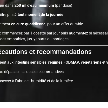
luer dans
250 ml d’eau minimum
(par dose)
être pris
à tout moment de la journée
lement
en cure quotidienne
, pour un effet durable
: commencez par 1 dosette par jour puis augmentez si nécessai
 des smoothies, jus, yaourts ou porridges.
cautions et recommandations
ient aux
intestins sensibles
,
régimes FODMAP
,
végétariens
et
as dépasser les doses recommandées
server à l’abri de l’humidité et de la lumière