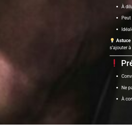
À di
Peut 
Idéa
Astuce
s’ajouter à
Pré
Conv
Ne p
À con