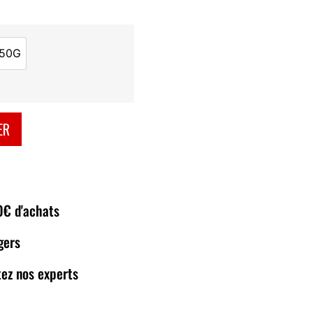
150G
150G
ER
80€ d'achats
gers
ez nos experts