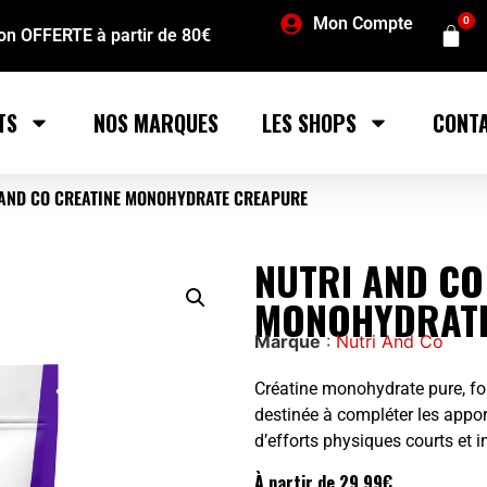
Mon Compte
0
son OFFERTE à partir de 80€
TS
NOS MARQUES
LES SHOPS
CONT
 AND CO CREATINE MONOHYDRATE CREAPURE
NUTRI AND CO
MONOHYDRATE
Marque
:
Nutri And Co
Créatine monohydrate pure, for
destinée à compléter les apport
d’efforts physiques courts et i
À partir de
29,99
€