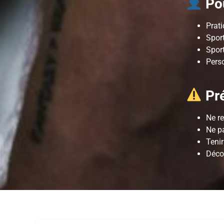
Pou
Prat
Sport
Sport
Pers
Pré
Ne re
Ne p
Tenir
Déco