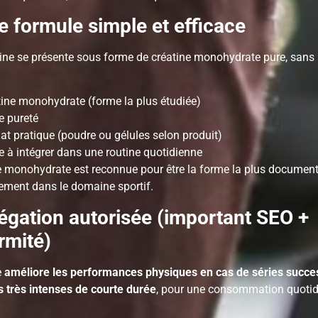
 formule simple et efficace
tine se présente sous forme de créatine monohydrate pure, sans 
tine monohydrate (forme la plus étudiée)
e pureté
t pratique (poudre ou gélules selon produit)
e à intégrer dans une routine quotidienne
e monohydrate est reconnue pour être la forme la plus documen
uement dans le domaine sportif.
égation autorisée (important SEO +
rmité)
e
améliore les performances physiques en cas de séries succe
s très intenses de courte durée
, pour une consommation quotid