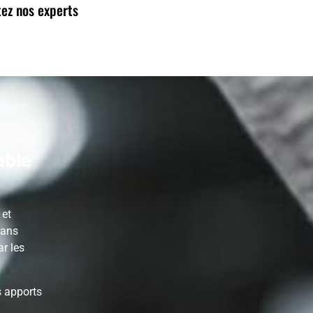
ez nos experts
able
 et
dans
ar les
s apports