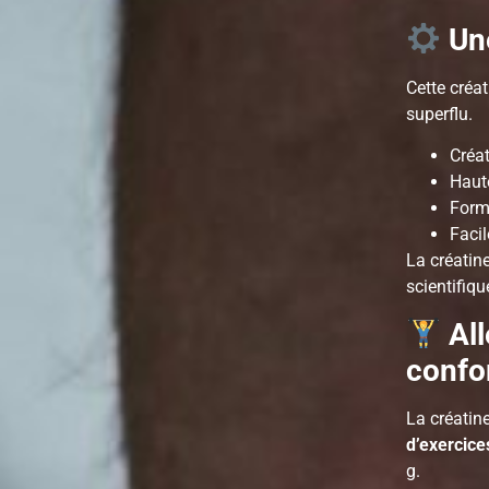
Une
Cette créa
superflu.
Créa
Haut
Forma
Facil
La créatin
scientifiq
All
confo
La créatin
d’exercice
g.