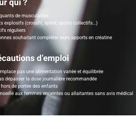
r qui ?
iquants de musculation
s explosifs (crossfit, sprint, sports collectifs…)
ifs réguliers
onnes souhaitant compléter leurs apports en créatine
cautions d’emploi
mplace pas une alimentation variée et équilibrée
as dépasser la dose journalière recommandée
 hors de portée des enfants
nseillé aux femmes enceintes ou allaitantes sans avis médical