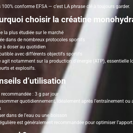
s 100% conforme EFSA — c’est LA phrase clé à toujours garder.
rquoi choisir la créatine monohydr
 la plus étudiée sur le marché
sée dans de nombreux protocoles sportifs
e à doser au quotidien
tible avec différents objectifs sportifs
e agit notamment sur la production d’énergie (ATP), essentielle l
ourts et explosifs.
seils d’utilisation
 recommandée : 3 g par jour
nsommer quotidiennement, idéalement après l’entraînement ou 
s
uer dans de l’eau ou une boisson
régulière est généralement recommandée pour optimiser l’apport