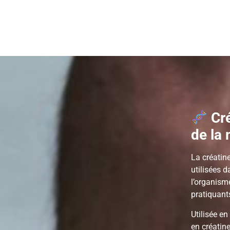
Cré
de la 
La créatin
utilisées 
l’organisme
pratiquant
Utilisée e
en créatin