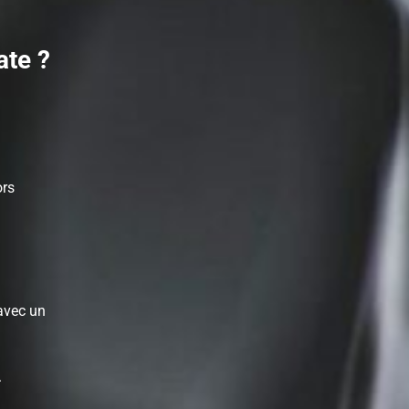
ate ?
ors
avec un
.