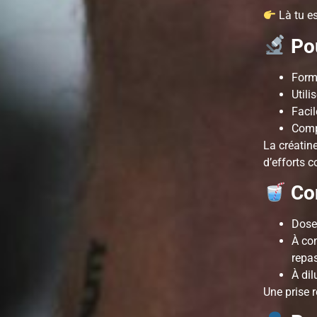
Là tu e
Pou
Forme
Utili
Facil
Compa
La créatin
d’efforts c
Con
Dose
À co
repa
À dil
Une prise 