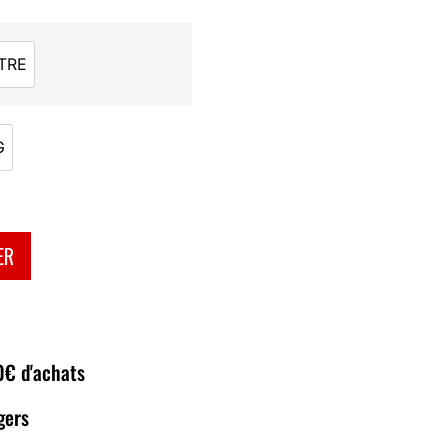
TRE
NEUTRE
G
00G
ER
80€ d'achats
gers