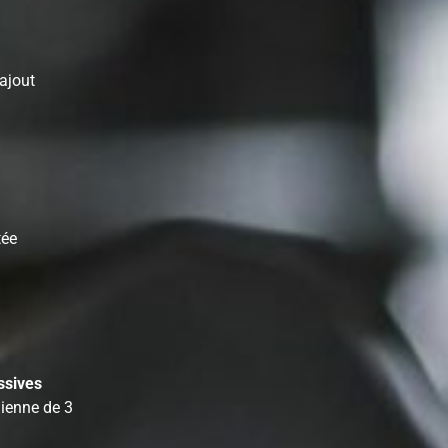
ajout
tée
ssives
ienne de 3