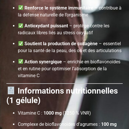
Renforce le système immunitaire
– contribue à
la défense naturelle de l’organisme
Antioxydant puissant
– protège contre les
radicaux libres liés au stress oxydatif
Soutient la production de collagène
– essentiel
pour la santé de la peau, des os et des articulations
Action synergique
– enrichie en bioflavonoïdes
et en rutine pour optimiser l’absorption de la
vitamine C
Informations nutritionnelles
(1 gélule)
Vitamine C :
1000 mg
(1250 % VNR)
Complexe de bioflavonoïdes d’agrumes :
100 mg