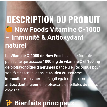
DESCRIPTION DU PRODUIT
Now Foods Vitamine C-1000
– Immunité & Antioxydant
naturel
La
Vitamine C-1000 de Now Foods
est une formule
puissante qui associe
1000 mg de vitamine C
et
100 mg
de bioflavonoïdes d’agrumes
par gélule. Reconnue pour
son rôle essentiel dans le
soutien du système
immunitaire
, la vitamine C agit également comme un
antioxydant majeur
en protégeant les cellules du stress
oxydatif.
Bienfaits principaux