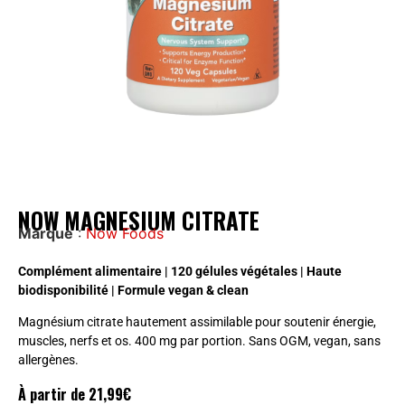
NOW MAGNESIUM CITRATE
Marque
:
Now Foods
Complément alimentaire | 120 gélules végétales | Haute
biodisponibilité | Formule vegan & clean
Magnésium citrate hautement assimilable pour soutenir énergie,
muscles, nerfs et os. 400 mg par portion. Sans OGM, vegan, sans
allergènes.
À partir de
21,99
€