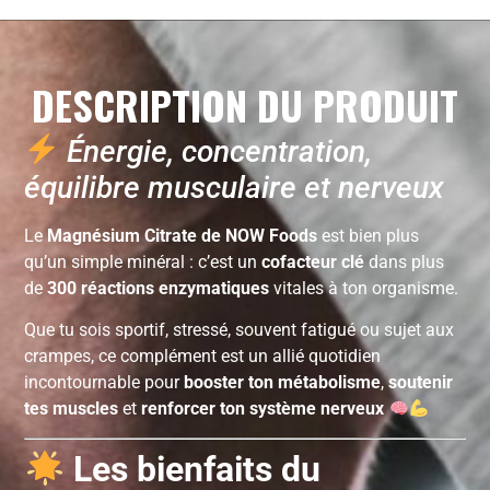
DESCRIPTION DU PRODUIT
Énergie, concentration,
équilibre musculaire et nerveux
Le
Magnésium Citrate de NOW Foods
est bien plus
qu’un simple minéral : c’est un
cofacteur clé
dans plus
de
300 réactions enzymatiques
vitales à ton organisme.
Que tu sois sportif, stressé, souvent fatigué ou sujet aux
crampes, ce complément est un allié quotidien
incontournable pour
booster ton métabolisme
,
soutenir
tes muscles
et
renforcer ton système nerveux
Les bienfaits du