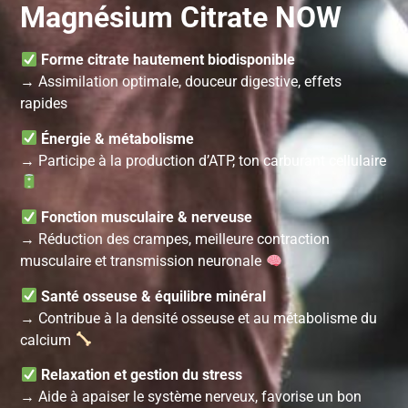
Magnésium Citrate NOW
Forme citrate hautement biodisponible
→ Assimilation optimale, douceur digestive, effets
rapides
Énergie & métabolisme
→ Participe à la production d’ATP, ton carburant cellulaire
Fonction musculaire & nerveuse
→ Réduction des crampes, meilleure contraction
musculaire et transmission neuronale
Santé osseuse & équilibre minéral
→ Contribue à la densité osseuse et au métabolisme du
calcium
Relaxation et gestion du stress
→ Aide à apaiser le système nerveux, favorise un bon