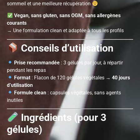
sommeil et une meilleure récupération
Vegan, sans gluten, sans OGM, sans allergènes
courants
→ Une formulation clean et adaptée à tous les profils
Conseils d’utilisation
Prise recommandée
: 3 gélules par jour, à répartir
pendant les repas
Format
: Flacon de 120 gélules végétales →
40 jours
d’utilisation
Formule clean
: capsules végétales, sans agents
inutiles
Ingrédients (pour 3
gélules)