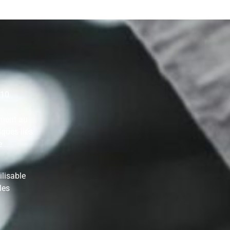
Q10
mment au
ques liés
e
ilisable
les