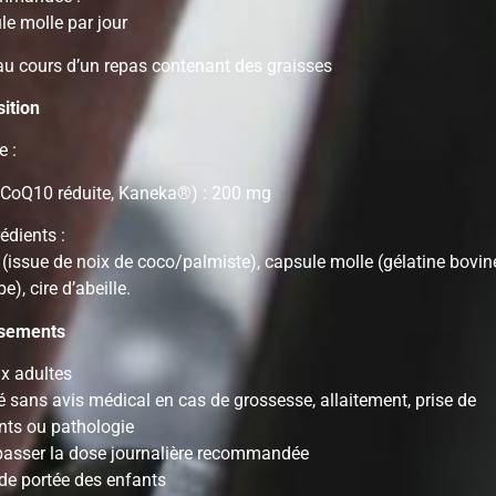
e molle par jour
au cours d’un repas contenant des graisses
ition
e :
(CoQ10 réduite, Kaneka®) : 200 mg
édients :
(issue de noix de coco/palmiste), capsule molle (gélatine bovine
e), cire d’abeille.
ssements
x adultes
é sans avis médical en cas de grossesse, allaitement, prise de
ts ou pathologie
asser la dose journalière recommandée
 de portée des enfants