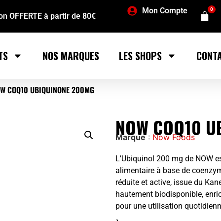
Mon Compte
0
son OFFERTE à partir de 80€
TS
NOS MARQUES
LES SHOPS
CONT
W COQ10 UBIQUINONE 200MG
NOW COQ10 U
Marque
:
Now Foods
L’Ubiquinol 200 mg de NOW e
alimentaire à base de coenzy
réduite et active, issue du Ka
hautement biodisponible, enri
pour une utilisation quotidienn