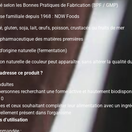
é selon les Bonnes Pratiques de Fabrication (BPF / GMP)
ise familiale depuis 1968 : NOW Foods
, gluten, soja, lait, œufs, poisson, crustacés ou fruits de mer
 pharmaceutique des matières premières
origine naturelle (fermentation)
on naturelle de couleur peut apparaître, sans altérer la qualité du
’adresse ce produit ?
adultes
personnes recherchant une forme active et hautement biodispon
10
les et ceux souhaitant compléter leur alimentation avec un ingré
rellement présent dans l’organisme
 d’utilisation
mmandée :