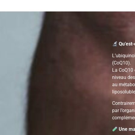
Qu’est-c
L’ubiquino
(CoQ10).
La CoQ10 
niveau des
au métabol
liposoluble
Contrairem
par l’orga
complémen
Une mat