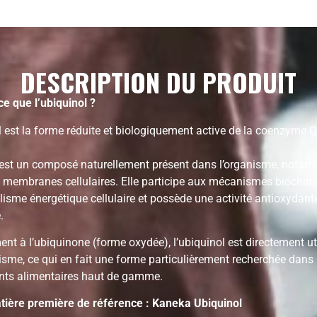
DESCRIPTION DU PRODUIT
e que l’ubiquinol ?
l est la forme réduite et biologiquement active de la coenzyme 
est un composé naturellement présent dans l’organisme, nota
 membranes cellulaires. Elle participe aux mécanismes biochimi
isme énergétique cellulaire et possède une activité antioxydant
.
ent à l’ubiquinone (forme oxydée), l’ubiquinol est directement ut
nisme, ce qui en fait une forme particulièrement recherchée dans 
ts alimentaires haut de gamme.
ière première de référence : Kaneka Ubiquinol