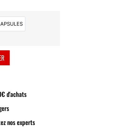
CAPSULES
60 CAPSULES
ER
80€ d'achats
gers
ez nos experts