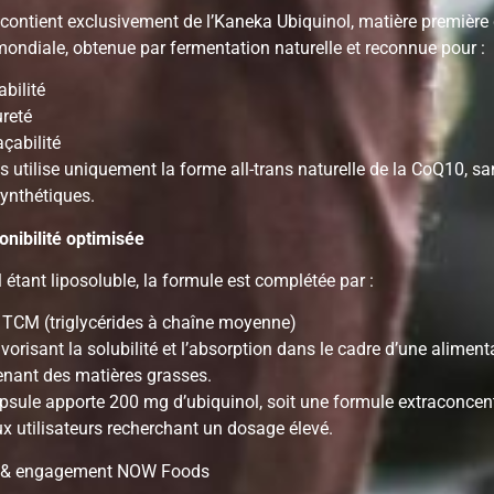
 contient exclusivement de l’Kaneka Ubiquinol, matière première
mondiale, obtenue par fermentation naturelle et reconnue pour :
abilité
ureté
açabilité
utilise uniquement la forme all-trans naturelle de la CoQ10, sa
ynthétiques.
onibilité optimisée
 étant liposoluble, la formule est complétée par :
e TCM (triglycérides à chaîne moyenne)
vorisant la solubilité et l’absorption dans le cadre d’une aliment
enant des matières grasses.
sule apporte 200 mg d’ubiquinol, soit une formule extraconcent
x utilisateurs recherchant un dosage élevé.
é & engagement NOW Foods