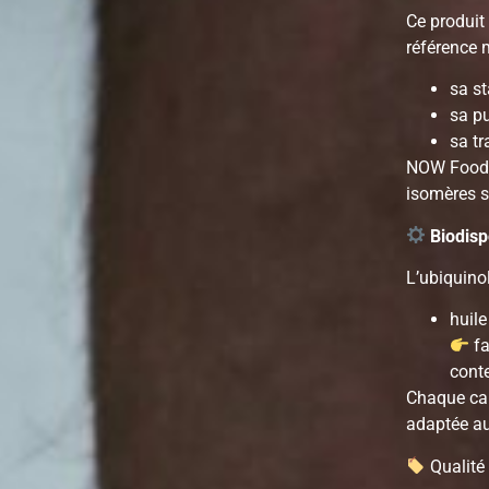
Ce produit
référence 
sa st
sa p
sa tr
NOW Foods 
isomères s
Biodisp
L’ubiquinol
huil
fa
cont
Chaque cap
adaptée au
Qualit