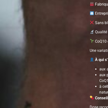
Fabriqu
Entrepr
Sans blé
Qualité
CoQ10 d’
Une variati
À qui s
aux 
aux 
CoQ
à cel
natu
Conseils
Dose reco