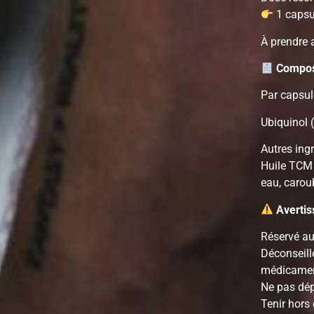
1 capsul
À prendre 
Compos
Par capsul
Ubiquinol 
Autres ingr
Huile TCM 
eau, caroub
Averti
Réservé au
Déconseill
médicamen
Ne pas dép
Tenir hors