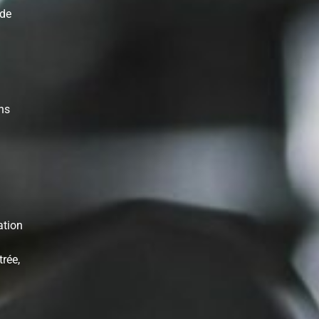
 de
ns
ation
rée,