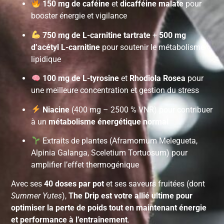
150 mg de caféine
et
dicafféine malate
pour
booster énergie et vigilance
750 mg de L-carnitine tartrate
+
500 mg
d’acétyl L-carnitine
pour soutenir le métabolisme
lipidique
100 mg de L-tyrosine
et
Rhodiola Rosea
pour
une meilleure concentration et gestion du stress
Niacine
(400 mg – 2500 % VNR) pour contribuer
à un
métabolisme énergétique normal
Extraits de plantes (Aframomum Melegueta,
Alpinia Galanga, Sceletium Tortuosum) pour
amplifier l’effet thermogénique
Avec ses
40 doses par pot
et ses saveurs fruitées (dont
Summer Yutes
),
The Drip est votre allié ultime pour
optimiser la perte de poids tout en maintenant énergie
et performance à l’entraînement
.