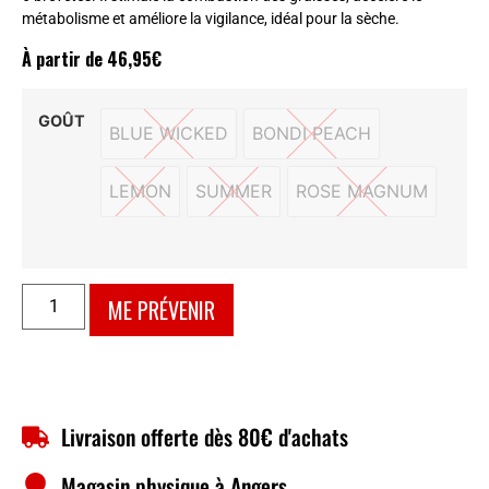
métabolisme et améliore la vigilance, idéal pour la sèche.
À partir de
46,95
€
GOÛT
BLUE WICKED
BONDI PEACH
BLUE WICKED
BONDI PEACH
LEMON
SUMMER
ROSE MAGNUM
LEMON
SUMMER
ROSE MAGNUM
ME PRÉVENIR
Livraison offerte dès 80€ d'achats
Magasin physique à Angers