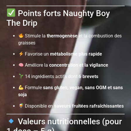
Points forts Naughty Boy
The Drip
Stimule la
thermogenèse
et la combustion des
graisses
Favorise un
métabolisme plus rapide
Améliore la
concentration et la vigilance
14 ingrédients actifs dont
6 brevets
Formule
sans gluten, vegan, sans OGM et sans
soja
Disponible en
saveurs fruitées rafraîchissantes
Valeurs nutritionnelles (pour