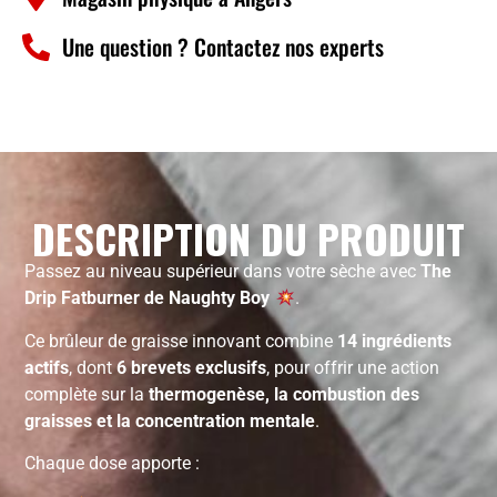
Une question ? Contactez nos experts
DESCRIPTION DU PRODUIT
Passez au niveau supérieur dans votre sèche avec
The
Drip Fatburner de Naughty Boy
.
Ce brûleur de graisse innovant combine
14 ingrédients
actifs
, dont
6 brevets exclusifs
, pour offrir une action
complète sur la
thermogenèse, la combustion des
graisses et la concentration mentale
.
Chaque dose apporte :