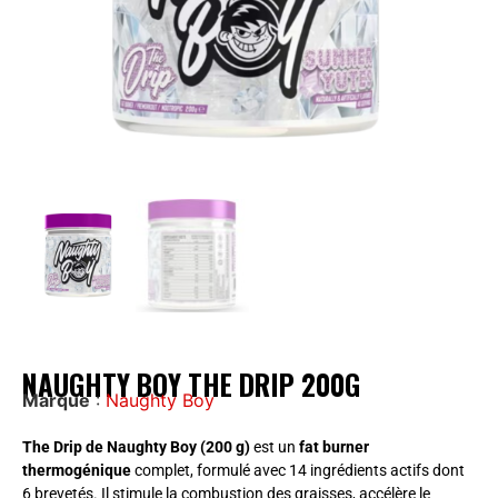
NAUGHTY BOY THE DRIP 200G
Marque
:
Naughty Boy
The Drip de Naughty Boy (200 g)
est un
fat burner
thermogénique
complet, formulé avec 14 ingrédients actifs dont
6 brevetés. Il stimule la combustion des graisses, accélère le