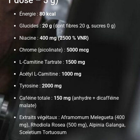
1 dose – 5 g)
Énergie :
80 kcal
Glucides :
20 g
(dont fibres 20 g, sucres 0 g)
Niacine :
400 mg (2500 % VNR)
Chrome (picolinate) :
5000 mcg
L-Carnitine Tartrate :
1500 mg
Acétyl L-Carnitine :
1000 mg
Tyrosine :
2000 mg
Caféine totale :
150 mg
(anhydre + dicafféine
malate)
Extraits végétaux : Aframomum Melegueta (400
mg), Rhodiola Rosea (500 mg), Alpinia Galanga,
Sceletium Tortuosum