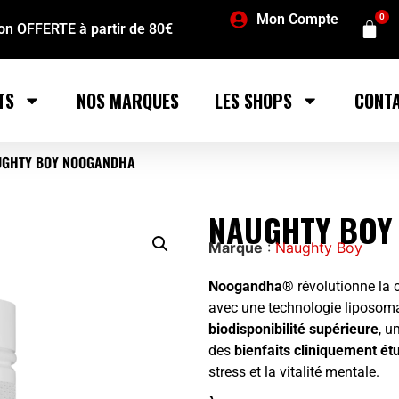
Mon Compte
0
son OFFERTE à partir de 80€
TS
NOS MARQUES
LES SHOPS
CONT
UGHTY BOY NOOGANDHA
NAUGHTY BOY
Marque
:
Naughty Boy
Noogandha®️
révolutionne la 
avec une technologie liposoma
biodisponibilité supérieure
, u
des
bienfaits cliniquement ét
stress et la vitalité mentale.