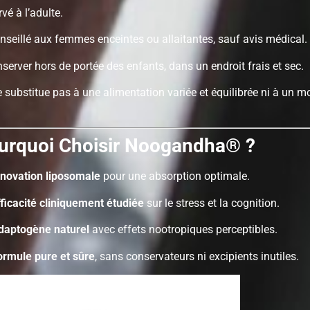
vé à l’adulte.
seillé aux femmes enceintes ou allaitantes, sauf avis médical.
server hors de portée des enfants, dans un endroit frais et sec.
 substitue pas à une alimentation variée et équilibrée ni à un m
urquoi Choisir Noogandha®️ ?
nnovation liposomale
pour une absorption optimale.
fficacité cliniquement étudiée
sur le stress et la cognition.
daptogène naturel
avec effets nootropiques perceptibles.
ormule pure et sûre
, sans conservateurs ni excipients inutiles.