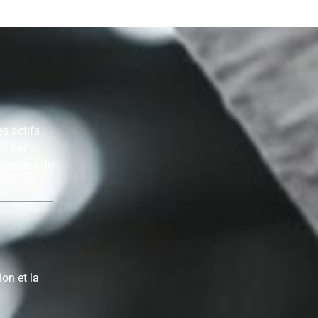
s actifs
on par
a
gestion du
ion et la