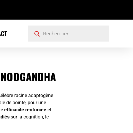
ACT
 NOOGANDHA
célèbre racine adaptogène
le de pointe, pour une
ne
efficacité renforcée
et
udiés
sur la cognition, le