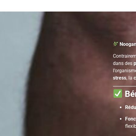
Noogand
Contrairem
dans des
p
l’organisme
stress
, la
c
Bé
Rédu
Fonc
flexi