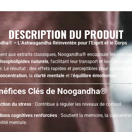
DESCRIPTION DU PRODUIT
ha®️ – L’Ashwagandha Réinventée pour l’Esprit et le Corps
ent aux extraits classiques, Noogandha®️ encapsule les principe
hospholipides naturels
, facilitant leur transport et leur absorpti
. Le résultat : des effets rapides et perceptibles pour soutenir l
oncentration
, la
clarté mentale
et l’
équilibre émotionnel
.
néfices Clés de Noogandha®️
ction du stress
: Contribue à réguler les niveaux de cortisol.
tions cognitives renforcées
: Soutient la mémoire, la concentrat
bilité mentale.