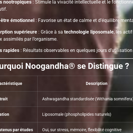
ts nootropiques
: Stimule la vivacité intellectuelle et le fonction
tif.
-être émotionnel
: Favorise un état de calme et d’équilibre menta
rption supérieure
: Grâce à sa
technologie liposomale
, les acti
 assimilés par l’organisme.
ts rapides
: Résultats observables en quelques jours d’utilisation 
urquoi Noogandha®️ se Distingue ?
actéristique
Description
trait
Ashwagandha standardisée (Withania somnifera
ation
Liposomale (phospholipides naturels)
utenus par études
Oui, sur stress, mémoire, flexibilité cognitive