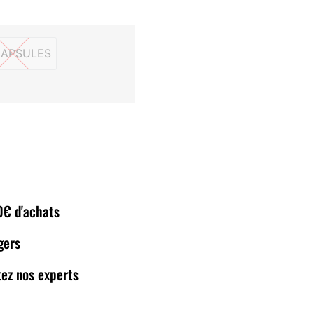
CAPSULES
60 CAPSULES
80€ d'achats
gers
ez nos experts