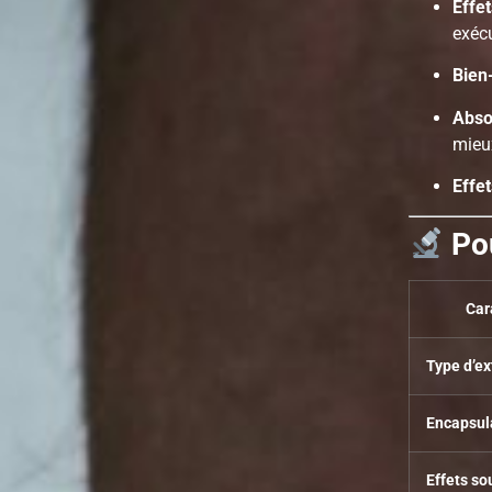
Effe
exécu
Bien
Abso
mieux
Effe
Po
Car
Type d’ex
Encapsul
Effets so