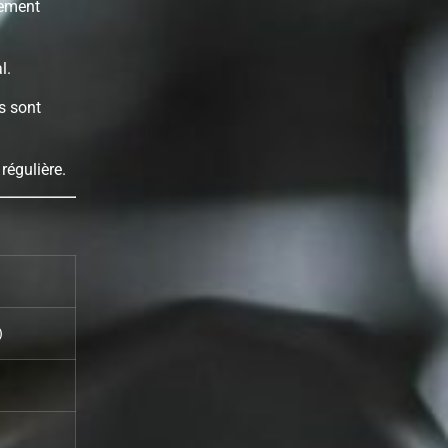
nement
l.
fs sont
régulière.
)