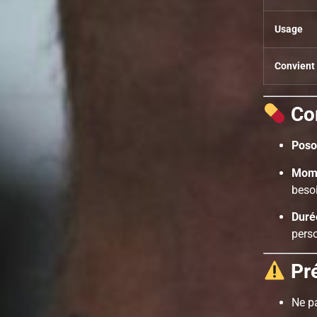
Usage
Convient
Con
Poso
Mome
beso
Duré
pers
Pr
Ne p