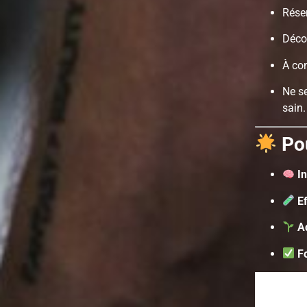
Réser
Décon
À con
Ne se
sain.
Po
I
E
A
F