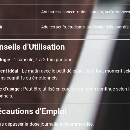
Anti-stress, concentration, humeur, performance
 à
Adultes actifs, étudiants, professionnels, sportifs
seils d’Utilisation
logie
: 1 capsule, 1 à 2 fois par jour.
nt idéal
: Le matin avec le petit-déjeuner, ou à tout moment se
ins cognitifs ou émotionnels.
e d’usage
: Peut être utilisé en cure ou de façon continue selon 
onnels.
écautions d’Emploi
as dépasser la dose journalière recommandée.