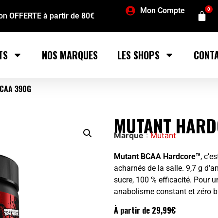
Mon Compte
0
son OFFERTE à partir de 80€
TS
NOS MARQUES
LES SHOPS
CONT
CAA 390G
MUTANT HARD
Marque
:
Mutant
Mutant BCAA Hardcore™
, c’e
acharnés de la salle. 9,7 g d’
sucre, 100 % efficacité. Pour u
anabolisme constant et zéro bu
À partir de
29,99
€