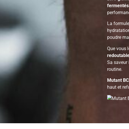
fermentés
performanc
La formule
hydratatio
poudre mag
Que vous l
redoutabl
Sa saveur i
routine.
Mutant B
haut et ref