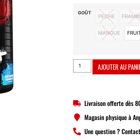
GOÛT
PECHE
FRAMB
PECHE
F
MANGUE
FRUI
MANGUE
AJOUTER AU PANI
Livraison offerte dès 
Magasin physique à An
Une question ? Contact