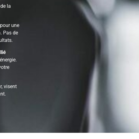
de la
pour une
. Pas de
ltats.
lié
énergie.
votre
r, visent
nt.