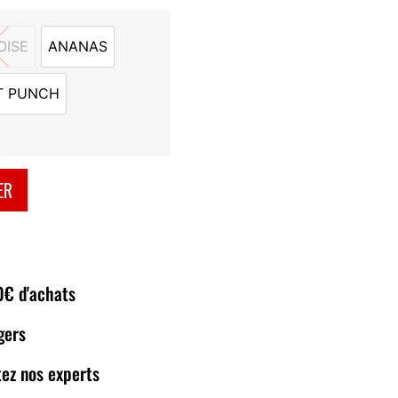
OISE
ANANAS
RAMBOISE
ANANAS
T PUNCH
FRUIT PUNCH
ER
80€ d'achats
gers
ez nos experts