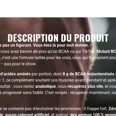
DESCRIPTION DU PRODUIT
s pas un figurant. Vous êtes là pour tout donner.
, vous avez besoin de plus qu’un BCAA vu sur TikTok.
Mutant B
™
, c’est une formule taillée pour les vrais, ceux qui transpirent po
 – pas pour le show.
 d’acides aminés
par portion, dont
8 g de BCAA instantanéisés
1:1, ce complément soutient vos muscles avant, pendant et apr
sultat : vous restez
anabolique
, vous
récupérez plus vite
, et vo
à progresser sans faiblir. C’est simple : récupérez maintenant, o
 se contente pas d’enchaîner les promesses : il frappe fort.
Zér
e, aucun colorant artificiel
, et surtout,
des aminos 100 % vega