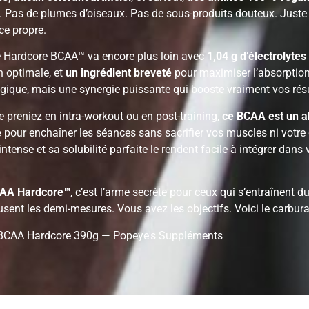
. Pas de plumes d’oiseaux. Pas de sous-produits douteux. Juste 
e propre.
 Hardcore BCAA™ va encore plus loin avec
1,04 g d’électrolytes
n optimale, et
un ingrédient breveté
pour maximiser l’absorption
ique, mais une synergie puissante qui booste vraiment vos résu
e preniez en intra-workout ou en post-training,
ce BCAA est un al
e
pour enchaîner les séances sans sacrifier vos muscles ni votre 
ntense et sa solubilité parfaite le rendent facile à intégrer dans 
CAA Hardcore™
, c’est l’arme secrète pour ceux qui s’entraînent du
usent les demi-mesures. Vous avez les objectifs. Voici le carbura