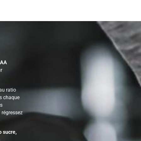
CAA
ur
au ratio
ès chaque
us
u régressez
o sucre,
n