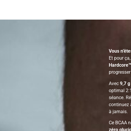
Vous n’ête
Et pour ça
Hardcore
progresser
Avec
9,7 g
optimal 2:
séance. Ré
continuez 
à jamais.
Ce BCAA ne
zéro glucid