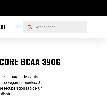
ACT
CORE BCAA 390G
st le carburant des vrais
amino vegan fermentés, 0
ne récupération rapide, un
llshit.