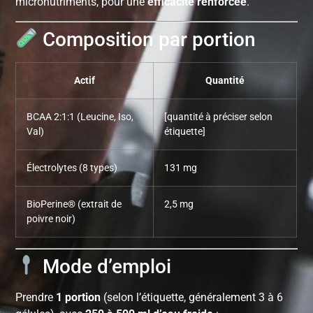
micronutriments, pour une
efficacité renforcée
.
Composition par portion
Actif
Quantité
BCAA 2:1:1 (Leucine, Iso,
[quantité à préciser selon
Val)
étiquette]
Électrolytes (8 types)
131 mg
BioPerine® (extrait de
2,5 mg
poivre noir)
Mode d’emploi
Prendre
1 portion
(selon l’étiquette, généralement 3 à 6