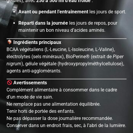
gélules), avec
250 à 500 ml d’eau froide
:
Avant ou pendant l’entraînement
les jours de sport.
Réparti dans la journée
les jours de repos, pour
maintenir un bon niveau d’acides aminés.
Ingrédients principaux
BCAA végétaliens (L-Leucine, L-Isoleucine, L-Valine),
électrolytes (sels minéraux), BioPerine® (extrait de
Piper
nigrum
), gélule végétale (hydroxypropylméthylcellulose),
agents anti-agglomérants.
Avertissements
Complément alimentaire à consommer dans le cadre
d’un mode de vie sain.
Ne remplace pas une alimentation équilibrée.
Tenir hors de portée des enfants.
Ne pas dépasser la dose journalière recommandée.
Conserver dans un endroit frais, sec, à l’abri de la lumière.