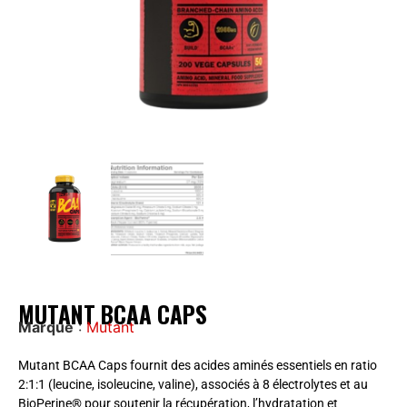
MUTANT BCAA CAPS
Marque
:
Mutant
Mutant BCAA Caps fournit des acides aminés essentiels en ratio
2:1:1 (leucine, isoleucine, valine), associés à 8 électrolytes et au
BioPerine® pour soutenir la récupération, l’hydratation et