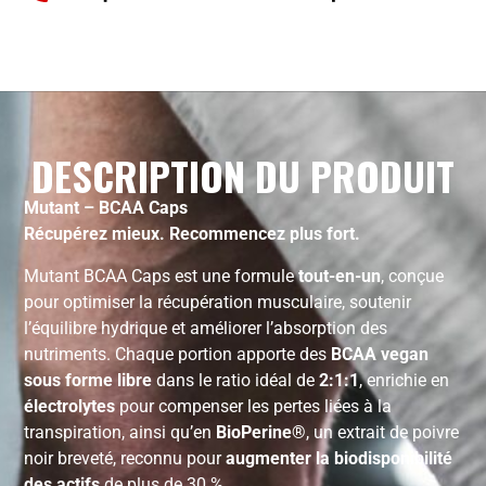
DESCRIPTION DU PRODUIT
Mutant – BCAA Caps
Récupérez mieux. Recommencez plus fort.
Mutant BCAA Caps est une formule
tout-en-un
, conçue
pour optimiser la récupération musculaire, soutenir
l’équilibre hydrique et améliorer l’absorption des
nutriments. Chaque portion apporte des
BCAA vegan
sous forme libre
dans le ratio idéal de
2:1:1
, enrichie en
électrolytes
pour compenser les pertes liées à la
transpiration, ainsi qu’en
BioPerine®
, un extrait de poivre
noir breveté, reconnu pour
augmenter la biodisponibilité
des actifs
de plus de 30 %.