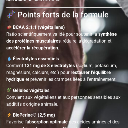
Points forts de la formule
BCAA 2:1:1 (végétaliens)
Ratio scientifiquement validé pour soutenir la
synthèse
des protéines musculaires
, réduire la dégradation et
accélérer la récupération
.
Électrolytes essentiels
Contient
131 mg de 8 électrolytes
(sodium, potassium,
magnésium, calcium, etc.) pour
restaurer l’équilibre
hydrique
et prévenir les crampes liées à l’entraînement.
Gélules végétales
Convient aux végétaliens et aux personnes sensibles aux
additifs d’origine animale.
BioPerine® (2,5 mg)
Favorise l’
absorption optimale
des acides aminés et des