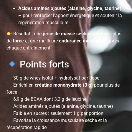
Acides aminés ajoutés (alanine, glycine, taurine)
– pour renforcer l’apport énergétique et soutenir la
régénération musculaire.
Résultat : une
prise de masse sèche
optimisée, plus
de
force
et une meilleure
endurance musculaire
après
chaque entraînement.
Points forts
30 g de whey isolat + hydrolysat par dose
Enrichi en
créatine monohydrate (3 g)
pour plus de
force
6,9 g de BCAA dont 3,2 g de leucine
Acides aminés ajoutés (alanine, glycine, taurine)
Faible en sucres : seulement 1 g par portion
Favorise la croissance musculaire sèche et la
récupération rapide