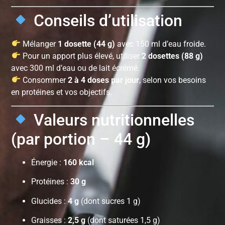
Conseils d’utilisation
Mélanger
1 dosette (44 g)
avec 150 ml d’eau froide.
Pour un apport plus élevé, utiliser
2 dosettes (88 g)
avec 300 ml d’eau ou de lait écrémé.
Consommer
2 à 4 doses par jour
, selon vos besoins
en protéines et vos objectifs.
Valeurs nutritionnelles
(par portion – 44 g)
Énergie :
160 kcal
Protéines :
30 g
Glucides :
4 g
(dont sucres 1 g)
Graisses :
2,5 g
(dont saturées 1,5 g)