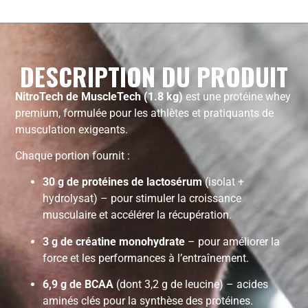
DESCRIPTION DU PRODUIT
NitroTech de MuscleTech (1.8 kg)
est une protéine whey
premium, formulée pour les athlètes et pratiquants de
musculation exigeants.
Chaque portion fournit :
30 g de protéines de lactosérum
(isolat +
hydrolysat) – pour stimuler la croissance
musculaire et accélérer la récupération.
3 g de créatine monohydrate
– pour améliorer la
force et les performances à l’entraînement.
6,9 g de BCAA
(dont 3,2 g de leucine) – acides
aminés clés pour la synthèse des protéines.