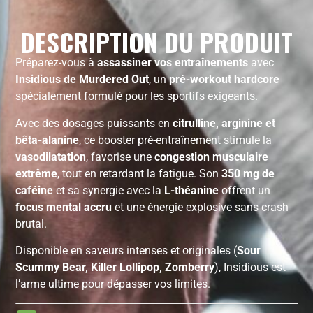
DESCRIPTION DU PRODUIT
Préparez-vous à
assassiner vos entraînements
avec
Insidious de Murdered Out
, un
pré-workout hardcore
spécialement formulé pour les sportifs exigeants.
Avec des dosages puissants en
citrulline, arginine et
bêta-alanine
, ce booster pré-entraînement stimule la
vasodilatation
, favorise une
congestion musculaire
extrême
, tout en retardant la fatigue. Son
350 mg de
caféine
et sa synergie avec la
L-théanine
offrent un
focus mental accru
et une énergie explosive sans crash
brutal.
Disponible en saveurs intenses et originales (
Sour
Scummy Bear, Killer Lollipop, Zomberry
), Insidious est
l’arme ultime pour dépasser vos limites.