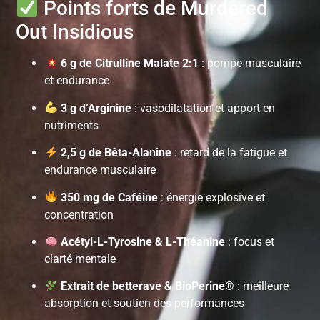
Points forts de Murdered
Out Insidious
6 g de Citrulline Malate 2:1
: pompe musculaire
et endurance
3 g d’Arginine
: vasodilatation et apport en
nutriments
2,5 g de Bêta-Alanine
: retard de la fatigue et
endurance musculaire
350 mg de Caféine
: énergie explosive et
concentration
Acétyl-L-Tyrosine & L-Théanine
: focus et
clarté mentale
Extrait de betterave & BioPerine®
: meilleure
absorption et soutien des performances