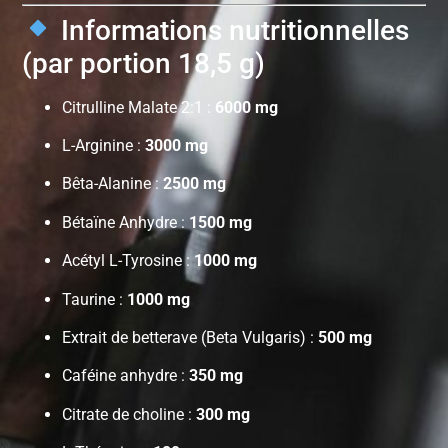
Informations nutritionnelles
(par portion 18,5 g)
Citrulline Malate 2:1 :
6000 mg
L-Arginine :
3000 mg
Bêta-Alanine :
2500 mg
Bétaïne Anhydre :
1500 mg
Acétyl L-Tyrosine :
1000 mg
Taurine :
1000 mg
Extrait de betterave (Beta Vulgaris) :
500 mg
Caféine anhydre :
350 mg
Citrate de choline :
300 mg