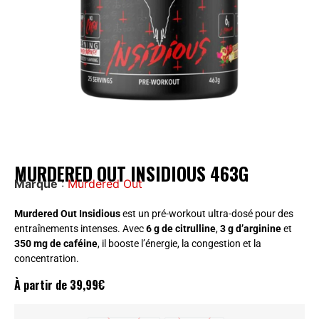
MURDERED OUT INSIDIOUS 463G
Marque
:
Murdered Out
Murdered Out Insidious
est un pré-workout ultra-dosé pour des
entraînements intenses. Avec
6 g de citrulline
,
3 g d’arginine
et
350 mg de caféine
, il booste l’énergie, la congestion et la
concentration.
À partir de
39,99
€