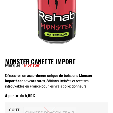
MONSTER CANETTE IMPORT
Marque
:
Monster
Découvrez un
assortiment unique de boissons Monster
importées
: saveurs rares, éditions limitées et recettes
introuvables en France pour les vrais collectionneurs.
À partir de
5,60
€
GOÛT
CHINESE DRAGON TEA 3