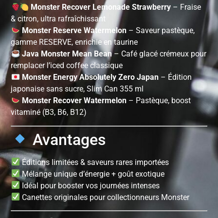
Monster Recover Lemonade Strawberry
– Fraise
& citron, ultra rafraîchissant
Monster Reserve Watermelon
– Saveur pastèque,
gamme RESERVE, enrichie en taurine
Java Monster Mean Bean
– Café glacé crémeux pour
remplacer l’iced coffee classique
Monster Energy Absolutely Zero Japan
– Édition
japonaise sans sucre, Slim Can 355 ml
Monster Recover Watermelon
– Pastèque, boost
vitaminé (B3, B6, B12)
Avantages
Éditions limitées & saveurs rares importées
Mélange unique d’énergie + goût exotique
Idéal pour booster vos journées intenses
Canettes originales pour collectionneurs Monster