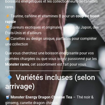
boissons énergétiques et les collectionneurs de canettes
rares.
Taurine, caféine et vitamines B pour un
coup de boost
rapide
Saveurs exotiques et originales venues du Japon, des
États-Unis et d’ailleurs
Canettes au design unique, parfaites pour compléter
une collection
Que vous cherchiez une boisson énergisante pour vos
journées chargées ou que vous soyez passionné par les
Monster rares
, cet assortiment est fait pour vous.
Variétés incluses (selon
arrivage)
Monster Energy Dragon Chinese Tea
– Thé noir &
ginseng, canette dragon chinois