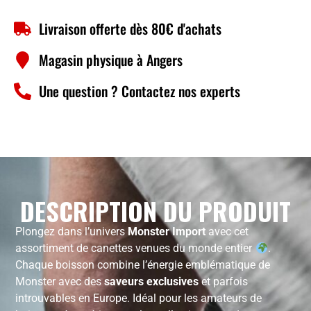
Livraison offerte dès 80€ d'achats
Magasin physique à Angers
Une question ? Contactez nos experts
DESCRIPTION DU PRODUIT
Plongez dans l’univers
Monster Import
avec cet
assortiment de canettes venues du monde entier
.
Chaque boisson combine l’énergie emblématique de
Monster avec des
saveurs exclusives
et parfois
introuvables en Europe. Idéal pour les amateurs de