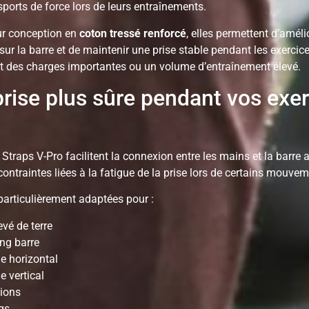
sports de force lors de leurs entraînements.
ur conception en
coton tressé renforcé
, elles permettent d’améli
sur la barre et de maintenir une prise stable pendant les exercic
t des charges importantes ou un volume d’entraînement élevé.
rise plus sûre pendant vos exe
 Straps V-Pro facilitent la connexion entre les mains et la barre a
 contraintes liées à la fatigue de la prise lors de certains mouve
 particulièrement adaptées pour :
vé de terre
ng barre
e horizontal
e vertical
tions
gs