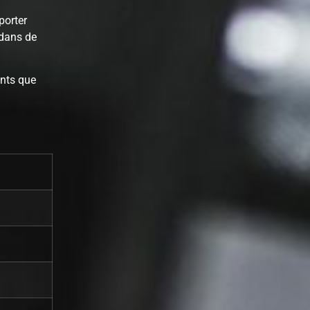
porter
 dans de
ants que