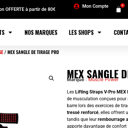
Mon Compte
0
son OFFERTE à partir de 80€
TS
NOS MARQUES
LES SHOPS
CONT
GE
/ MEX SANGLE DE TIRAGE PRO
MEX SANGLE D
Marque
:
Muscle Power
Les
Lifting Straps V-Pro MEX 
de musculation conçues pour am
barre lors des exercices de ti
tressé renforcé
, elles offrent
tandis que leur
rembourrage a
apporte davantage de confort 