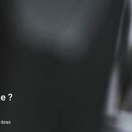
ge ?
t-bras