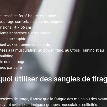
 tressé renforcé haute résistance
ourrage confortable pour les poignets
nsions :
4 × 56 cm
lente adhérence sur les barres
 en place rapide
ient aux entraînements lourds
ées à la musculation, au powerlifting, au Cross Training et au
building
is noir et rouge
ues par paire
uoi utiliser des sangles de tira
ercices de tirage, il arrive que la fatigue des mains ou des avan
 avant celle des principaux groupes musculaires sollicités.