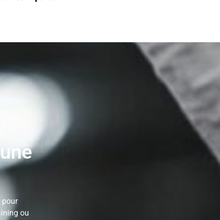
 une
 pour
aining ou