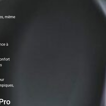
ies, même
ance à
onfort
ts
eur
mpiques,
-Pro