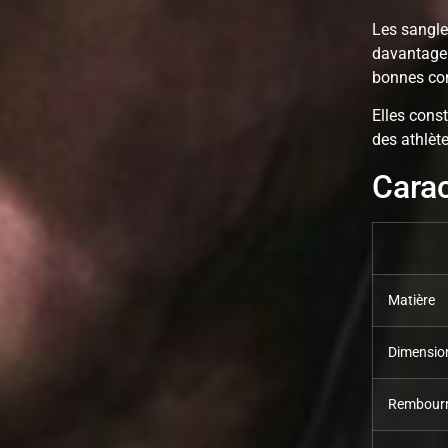
Les sangles
davantage 
bonnes con
Elles cons
des athlèt
Carac
Matière
Dimensio
Rembour