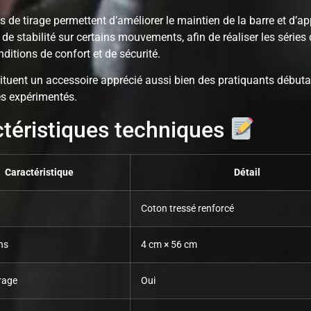
 de tirage permettent d’améliorer le maintien de la barre et d’ap
de stabilité sur certains mouvements, afin de réaliser les séries
ditions de confort et de sécurité.
tituent un accessoire apprécié aussi bien des pratiquants début
es expérimentés.
téristiques techniques
Caractéristique
Détail
Coton tressé renforcé
ns
4 cm × 56 cm
rage
Oui