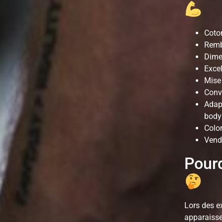
Coton
Remb
Dime
Excel
Mise
Conv
Adapt
body
Color
Vend
Pourq
Lors des ex
apparaisse