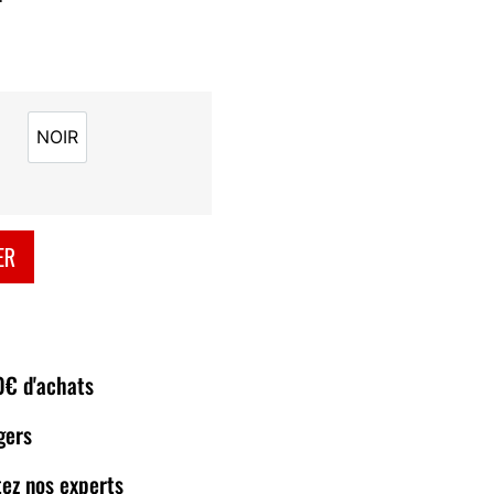
NOIR
NOIR
ER
80€ d'achats
gers
ez nos experts