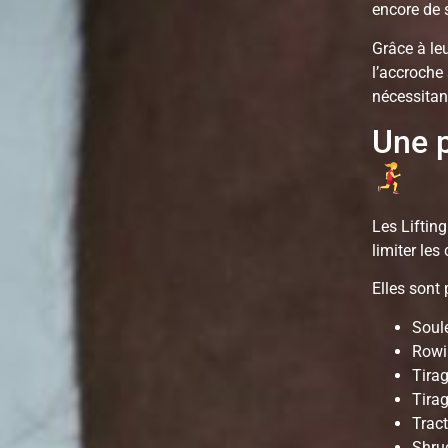
encore de 
Grâce à le
l’accroche 
nécessitan
Une p
Les Lifting
limiter les
Elles sont
Soule
Rowi
Tirag
Tirag
Trac
Shru