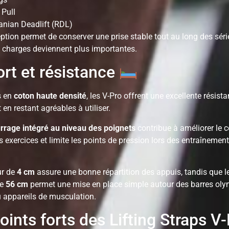
 Pull
nian Deadlift (RDL)
ption permet de conserver une prise stable tout au long des sér
s charges deviennent plus importantes.
rt et résistance
s en
coton haute densité
, les V-Pro offrent une excellente résist
t en restant agréables à utiliser.
rage intégré au niveau des poignets
contribue à améliorer le c
 exercices et limite les points de pression lors des entraînemen
ur de
4 cm
assure une bonne répartition des appuis, tandis que l
de
56 cm
permet une mise en place simple autour des barres oly
u appareils de musculation.
oints forts des Lifting Straps V