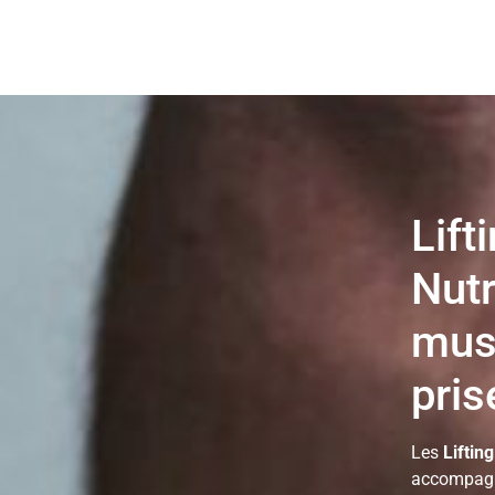
Lift
Nutr
musc
pris
Les
Liftin
accompagne