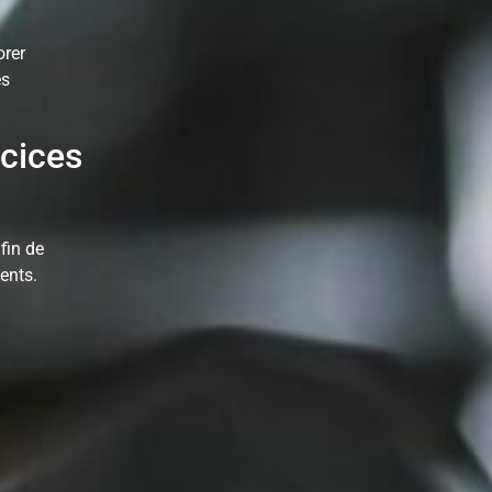
orer
es
rcices
fin de
ments.