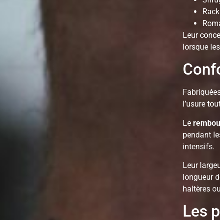
Rack
Roma
Leur conce
lorsque le
Confo
Fabriquée
l’usure tou
Le
rembour
pendant les
intensifs.
Leur large
longueur 
haltères o
Les p