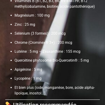
Vitamines B (B1, B2, B3, B6, B9 5-MTHF, B12
méthylcobalamine, biotine, acide pantothénique)
Magnésium : 100 mg
Zinc : 25 mg
Sélénium (3 formes) : 200 mcg
Chrome (Crominex® 3+) : 200 mcg
Lutéine : 5 mg – Zéaxanthine : 155 mcg
Quercétine phytosome Bio-Quercetin® : 5 mg
Apigénine : 5 mg
Lycopène : 1 mg
Et bien plus (iode, manganèse, bore, acide alpha-
lipoïque, inositol…).
Utilisation recommandée