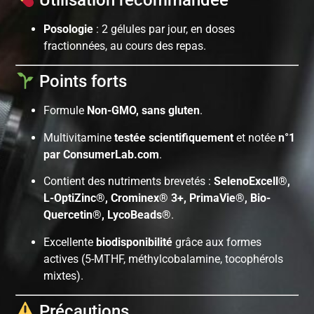
Posologie
: 2 gélules par jour, en doses
fractionnées, au cours des repas.
Points forts
Formule
Non-GMO, sans gluten
.
Multivitamine
testée scientifiquement
et notée
n°1
par ConsumerLab.com
.
Contient des nutriments brevetés :
SelenoExcell®,
L-OptiZinc®, Crominex® 3+, PrimaVie®, Bio-
Quercetin®, LycoBeads®
.
Excellente
biodisponibilité
grâce aux formes
actives (5-MTHF, méthylcobalamine, tocophérols
mixtes).
Précautions