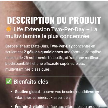
DESCRIPTION DU PRODUIT
Life Extension Two-Per-Day – La
multivitamine la plus concentrée
Best-seller aux États-Unis,
Two-Per-Day
concentre en
seulement
2 gélules quotidiennes
une formule complète
de plus de 25 nutriments bioactifs, offrant une meilleure
biodisponibilité et une efficacité supérieure aux
multivitamines classiques.
Bienfaits clés
Soutien global
: couvre vos besoins quotidiens en
vitamines et minéraux essentiels.
Énergie & vitalité
: grâce aux vitamines du groupe