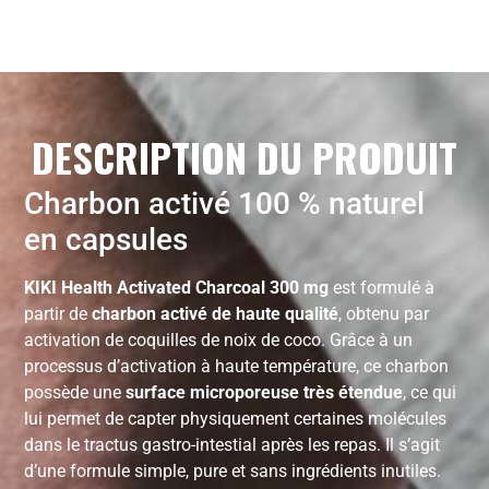
DESCRIPTION DU PRODUIT
Charbon activé 100 % naturel
en capsules
KIKI Health Activated Charcoal 300 mg
est formulé à
partir de
charbon activé de haute qualité
, obtenu par
activation de coquilles de noix de coco. Grâce à un
processus d’activation à haute température, ce charbon
possède une
surface microporeuse très étendue
, ce qui
lui permet de capter physiquement certaines molécules
dans le tractus gastro-intestial après les repas. Il s’agit
d’une formule simple, pure et sans ingrédients inutiles.