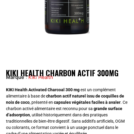
KIKI HEALTH CHARBON ACTIF 300MG
Marque
:
Kiki Health
KIKI Health Activated Charcoal 300 mg
est un complément
alimentaire à base de
charbon actif naturel issu de coquilles de
noix de coco
, présenté en
capsules végétales faciles à avaler
. Ce
charbon activé alimentaire est reconnu pour sa
grande surface
d’adsorption
, utilisé historiquement dans des pratiques
traditionnelles de bien-être digestif. Sans additifs artificiels, OGM
ou colorants, ce format convient à un usage ponctuel dans le
cadre d’une alimentation variée et équilibrée.