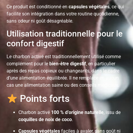
Ce produit est conditionné en
capsules végétales
, ce qui
facilite son intégration dans votre routine quotidienne,
sans odeur ni goût désagréable.
Utilisation traditionnelle pour le
confort digestif
Le charbon activé est traditionnellement utilisé comme
complément pour le
bien-être digestif
, en particulier
après des repas copieux ou changeants, dans le cadre
d’une alimentation équilibrée. Il ne remplace en aucun
cas une alimentation saine ou des conseils médicaux.
Points forts
Charbon activé
100 % d’origine naturelle
, issu de
coquilles de noix de coco
.
Capsules végétales
faciles à avaler, sans goût ni