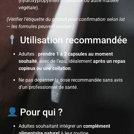
(hydroxypropylméthylcellulose ou autre matière
végétale).
(Vérifier l’étiquette du produit pour confirmation selon lot
— les formules peuvent évoluer.)
Utilisation recommandée
Adultes :
prendre 1 à 2 capsules au moment
souhaité
, avec de l’eau, idéalement
après un repas
copieux ou une collation
.
Ne pas dépasser la dose recommandée sans avis
d’un professionnel de santé.
Pour qui ?
Adultes souhaitant intégrer un
complément
alimentaire naturel
à leur routine.