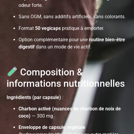
odeur forte.
Sans OGM, sans additifs artificiels, sans colorants.
Format
50 vegicaps
pratique à emporter.
Option complémentaire pour une
routine bien-être
digestif
dans un mode de vie actif.
Composition &
informations nutritionnelles
Ingrédients (par capsule)
:
Charbon activé (nuances de charbon de noix de
coco)
— 300 mg
Enveloppe de capsule végétale