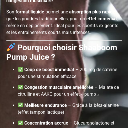
congestion musculaire
.
Son
format liquide
permet une
absorption plus rapide
que les poudres traditionnelles, pour un
effet immédiat
,
même en déplacement. Idéal pour les sportifs exigeants
et les entraînements courts mais intenses.
Pourquoi choisir Shaaboom
Pump Juice ?
Coup de boost immédiat
– 200 mg de caféine
pour une stimulation efficace
Congestion musculaire améliorée
– Malate de
citrulline et AAKG pour un effet « pump »
Meilleure endurance
– Grâce à la bêta-alanine
(effet tampon lactique)
Concentration accrue
– Glucuronolactone et