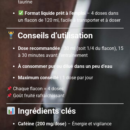
taurine
Format liquide prêt à l’emploi
– 4 doses dans
un flacon de 120 ml, facile à transporter et à doser
Conseils d’utilisation
Dose recommandée :
30 ml (soit 1/4 du flacon), 15
à 30 minutes avant l’entraînement
À consommer pur ou dilué dans un peu d’eau
Maximum conseillé :
1 dose par jour
Chaque flacon = 4 doses
Goût fruité rafraîchissant
Ingrédients clés
Caféine (200 mg/dose)
– Énergie et vigilance