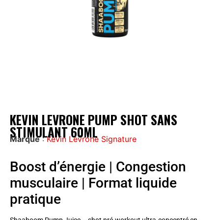
KEVIN LEVRONE PUMP SHOT SANS
STIMULANT 60ML
Marque
:
Kevin Levrone Signature
Boost d’énergie | Congestion
musculaire | Format liquide
pratique