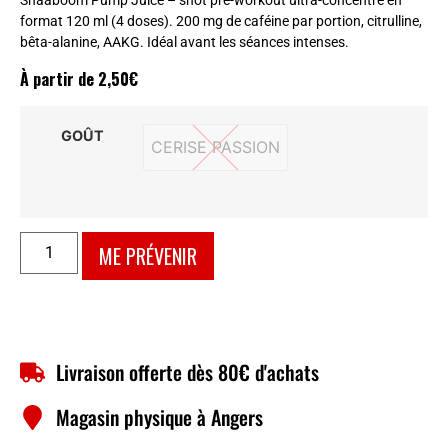
Shaaboom Pump Juice – shot pré-workout ultra-concentré en
format 120 ml (4 doses). 200 mg de caféine par portion, citrulline,
bêta-alanine, AAKG. Idéal avant les séances intenses.
À partir de
2,50
€
GOÛT
CERISE PASSION
CERISE PASSION
ME PRÉVENIR
Livraison offerte dès 80€ d'achats
Magasin physique à Angers