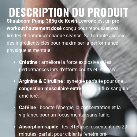
DESCRIPTION DU PRODUIT
Shaaboom Pump 385g de Kevin Levrone
est un
pre-
workout hautement dosé
conçu pour repousser vos
limites et optimiser chaque séance. Sa formule associe
des ingrédients clés pour maximiser la performance
physique et mentale :
Créatine
: améliore la force explosive et les
performances lors d’efforts courts et intenses.
Arginine & Citrulline
: synergie parfaite pour une
congestion musculaire extrême
et un flux sanguin
amélioré.
Caféine
: booste l’énergie, la concentration et la
vigilance pour un focus mental sans faille.
Absorption rapide
: les effets se ressentent dès 20
minutes, parfait pour cibler la fenêtre pré-