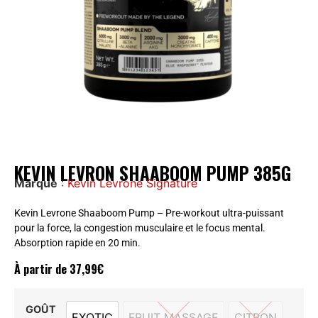
KEVIN LEVRON SHAABOOM PUMP 385G
Marque
:
Kevin Levrone Signature
Kevin Levrone Shaaboom Pump – Pre-workout ultra-puissant
pour la force, la congestion musculaire et le focus mental.
Absorption rapide en 20 min.
À partir de
37,99
€
GOÛT
EXOTIC
FRUIT MASSAGE
CITRON