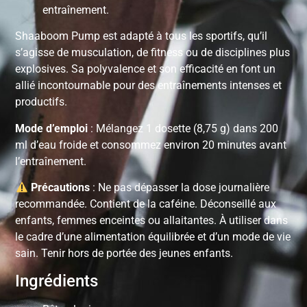
entraînement.
Shaaboom Pump est adapté à tous les sportifs, qu’il
s’agisse de musculation, de fitness ou de disciplines plus
explosives. Sa polyvalence et son efficacité en font un
allié incontournable pour des entraînements intenses et
productifs.
Mode d’emploi
: Mélangez 1 dosette (8,75 g) dans 200
ml d’eau froide et consommez environ 20 minutes avant
l’entraînement.
Précautions
: Ne pas dépasser la dose journalière
recommandée. Contient de la caféine. Déconseillé aux
enfants, femmes enceintes ou allaitantes. À utiliser dans
le cadre d’une alimentation équilibrée et d’un mode de vie
sain. Tenir hors de portée des jeunes enfants.
Ingrédients