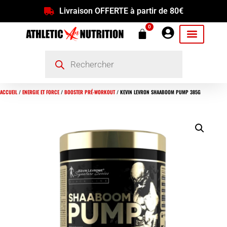
Livraison OFFERTE à partir de 80€
0
ACCUEIL
/
ENERGIE ET FORCE
/
BOOSTER PRÉ-WORKOUT
/ KEVIN LEVRON SHAABOOM PUMP 385G