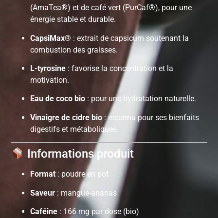
(AmaTea®) et de café vert (PurCaf®), pour une
énergie stable et durable.
CapsiMax®
: extrait de capsicum soutenant la
combustion des graisses.
L-tyrosine
: favorise la concentration et la
motivation.
Eau de coco bio
: pour une hydratation naturelle.
Vinaigre de cidre bio
: reconnu pour ses bienfaits
digestifs et métaboliques.
Informations produit
Format
: poudre en pot
Saveur
: mangue-ananas
Caféine
: 166 mg par dose (bio)