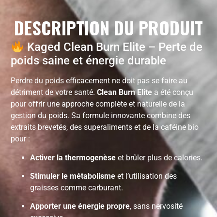
DESCRIPTION DU PRODUIT
Kaged Clean Burn Elite – Perte de
poids saine et énergie durable
Perdre du poids efficacement ne doit pas se faire au
détriment de votre santé.
Clean Burn Elite
a été conçu
pour offrir une approche complète et naturelle de la
gestion du poids. Sa formule innovante combine des
extraits brevetés, des superaliments et de la caféine bio
pour :
Activer la thermogenèse
et brûler plus de calories.
Stimuler le métabolisme
et l’utilisation des
graisses comme carburant.
Apporter une énergie propre
, sans nervosité