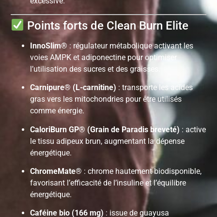
excessive.
Points forts de Clean Burn Elite
InnoSlim®
: régulateur métabolique activant les
voies AMPK et adiponectine pour optimiser
l’utilisation des sucres et des graisses.
Carnipure® (L-carnitine)
: transporte les acides
gras vers les mitochondries pour être utilisés
comme énergie.
CaloriBurn GP® (Grain de Paradis breveté)
: active
le tissu adipeux brun, augmentant la dépense
énergétique.
ChromeMate®
: chrome hautement biodisponible,
favorisant l’efficacité de l’insuline et l’équilibre
énergétique.
Caféine bio (166 mg)
: issue de guayusa