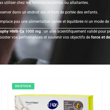
s utiliser chez les femmes enceintes ou allaitantes.
server dans un endroit sec et hors de portée des enfants.
mplace pas une alimentation variée et équilibrée ni un mode de 
rophy HMB-Ca 1000 mg
: un allié scientifiquement validé pour p
ooster vos performances et soutenir vos objectifs de
force et d
EN STOCK