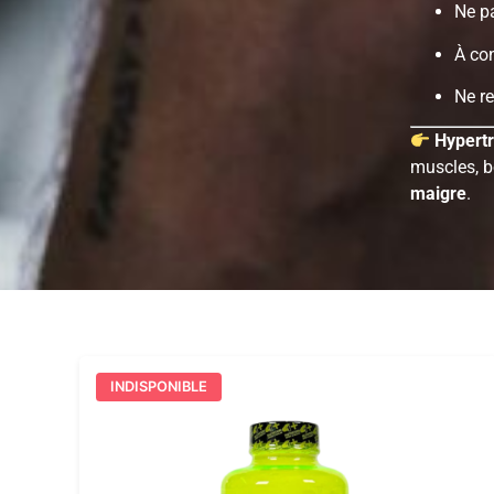
Ne pa
À con
Ne re
Hypert
muscles, b
maigre
.
INDISPONIBLE