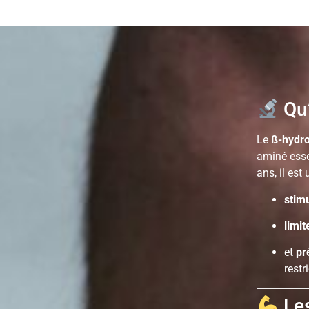
Qu’
Le
ß-hydr
aminé esse
ans, il est 
stim
limit
et
pr
restr
Les