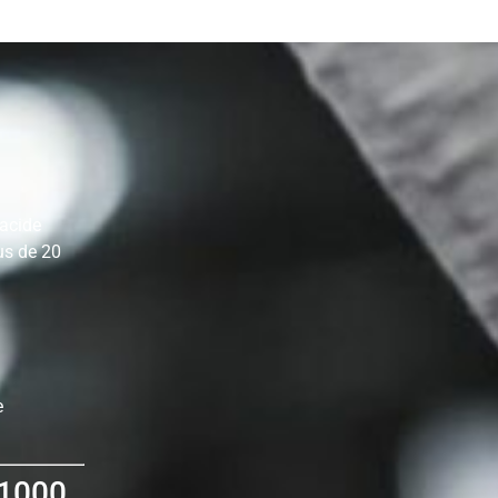
 acide
us de 20
e
 1000