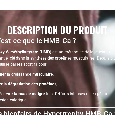
DESCRIPTION DU PRODUIT
est-ce que le HMB-Ca ?
oxy-ß-méthylbutyrate (HMB)
est un métabolite de la leucine, un
ntiel clé dans la synthèse des protéines musculaires. Depuis pl
utilisé par les sportifs pour :
uler la croissance musculaire
,
er la dégradation des protéines
,
éserver la masse maigre
lors d’efforts intenses ou en période d
iction calorique.
 bienfaits de Hypertrophy HMB-Ca