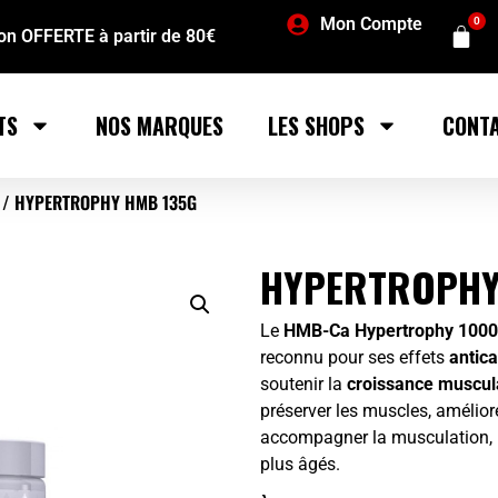
Mon Compte
0
son OFFERTE à partir de 80€
TS
NOS MARQUES
LES SHOPS
CONT
/ HYPERTROPHY HMB 135G
HYPERTROPHY
Le
HMB-Ca Hypertrophy 100
reconnu pour ses effets
antic
soutenir la
croissance muscul
préserver les muscles, améliore
accompagner la musculation, 
plus âgés.