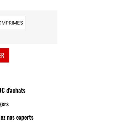
OMPRIMES
90 COMPRIMES
ER
80€ d'achats
gers
ez nos experts