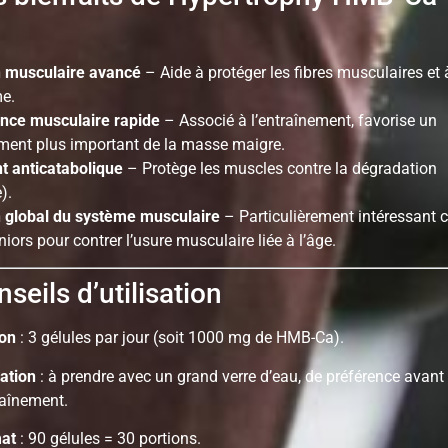
n musculaire avancé
– Aide à protéger les fibres musculaires et à
e.
nce musculaire rapide
– Associé à l’entraînement, favorise un
ent plus important de la masse maigre.
t anticatabolique
– Protège les muscles contre la dégradation
).
 global du système musculaire
– Particulièrement intéressant c
niors pour contrer l’usure musculaire liée à l’âge.
seils d’utilisation
ion
: 3 gélules par jour (soit 1000 mg de HMB-Ca).
sation
: à prendre avec un grand verre d’eau, de préférence avant
raînement.
at
: 90 gélules = 30 portions.