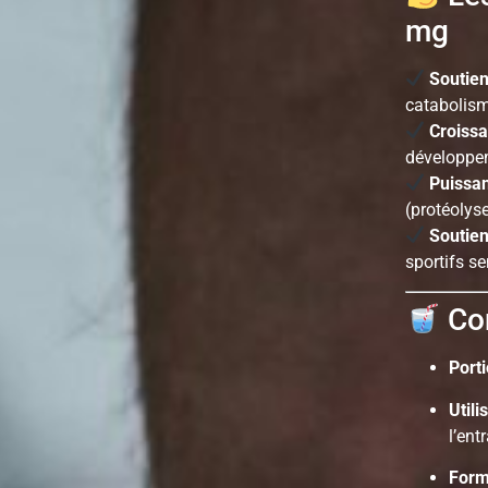
mg
Soutie
catabolism
Croissa
développem
Puissan
(protéolyse
Soutien
sportifs se
Con
Port
Utili
l’ent
Form