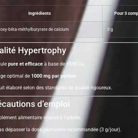
Ingrédients
Pour 3 com
oxy-bêta-méthylbutyrate de calcium
3 g
lité Hypertrophy
ule
pure et efficace
à base de HMB-Ca.
ge optimal de
1000 mg par portion
.
it élaboré selon des standards de qualité rigoureux.
cautions d’emploi
ément alimentaire réservé à l’adulte.
as dépasser la dose journalière recommandée (3 g/jour).