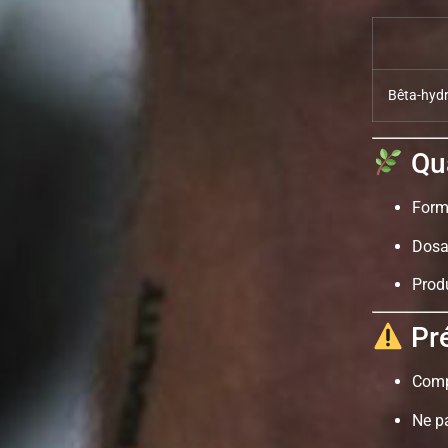
Bêta-hydr
Qua
Form
Dosa
Produ
Pré
Compl
Ne p