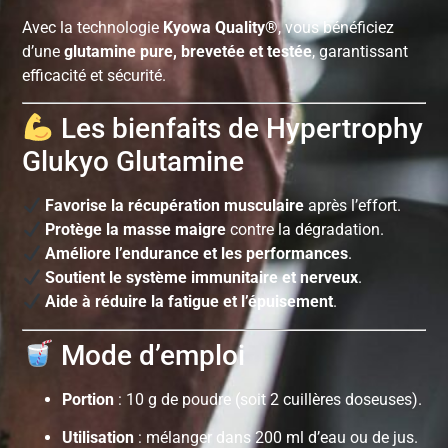
Avec la technologie
Kyowa Quality®
, vous bénéficiez
d’une
glutamine pure, brevetée et testée
, garantissant
efficacité et sécurité.
Les bienfaits de Hypertrophy
Glukyo Glutamine
Favorise la récupération musculaire
après l’effort.
Protège la masse maigre
contre la dégradation.
Améliore l’endurance et les performances
.
Soutient le système immunitaire et nerveux
.
Aide à réduire la fatigue et l’épuisement
.
Mode d’emploi
Portion
: 10 g de poudre (soit 2 cuillères doseuses).
Utilisation
: mélanger dans 200 ml d’eau ou de jus.