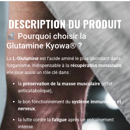
DESCRIPTION DU PRODUIT
Pourquoi choisir la
Glutamine Kyowa® ?
La
L-Glutamine
est l’acide aminé le plus abondant dans
l’organisme. Indispensable à la
récupération musculaire
,
elle joue aussi un rôle clé dans :
la
préservation de la masse musculaire
(effet
anticatabolique),
le bon fonctionnement du
système immunitaire et
nerveux
,
la lutte contre la
fatigue
après un entraînement
intense.