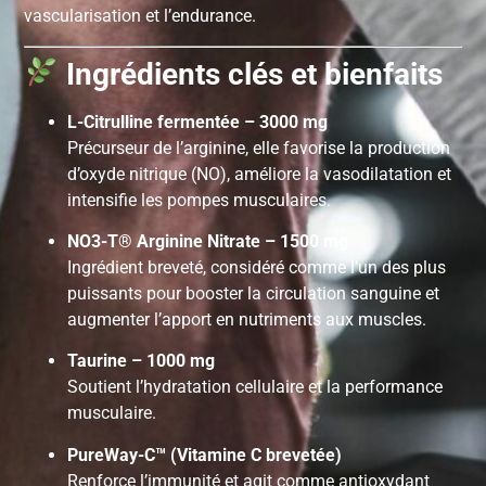
vascularisation et l’endurance.
Ingrédients clés et bienfaits
L-Citrulline fermentée – 3000 mg
Précurseur de l’arginine, elle favorise la production
d’oxyde nitrique (NO), améliore la vasodilatation et
intensifie les pompes musculaires.
NO3-T® Arginine Nitrate – 1500 mg
Ingrédient breveté, considéré comme l’un des plus
puissants pour booster la circulation sanguine et
augmenter l’apport en nutriments aux muscles.
Taurine – 1000 mg
Soutient l’hydratation cellulaire et la performance
musculaire.
PureWay-C™ (Vitamine C brevetée)
Renforce l’immunité et agit comme antioxydant