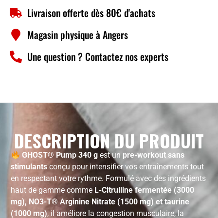
Livraison offerte dès 80€ d'achats
Magasin physique à Angers
Une question ? Contactez nos experts
DESCRIPTION DU PRODUIT
GHOST® Pump 340 g
est un
pre-workout sans
stimulants
conçu pour intensifier vos entraînements tout
en respectant votre rythme. Formulé avec des ingrédients
haut de gamme comme
L-Citrulline fermentée (3000
mg), NO3-T® Arginine Nitrate (1500 mg) et taurine
(1000 mg)
, il améliore la congestion musculaire, la