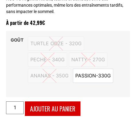
performances optimales, même lors des entraînements tardifs,
sans impacter le sommeil.
À partir de
42,99
€
GOÛT
TURTLE OOZE - 320G
TURTLE OOZE - 320G
PECHE - 340G
NATTY - 270G
PECHE - 340G
NATTY - 270G
ANANAS - 350G
PASSION-330G
ANANAS - 350G
PASSION-330G
AJOUTER AU PANIER