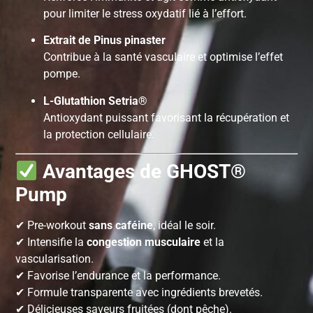
pour limiter le stress oxydatif lié à l’effort.
Extrait de Pinus pinaster
Contribue à la santé vasculaire et optimise l’effet
pompe.
L-Glutathion Setria®
Antioxydant puissant favorisant la récupération et
la protection cellulaire.
Avantages de GHOST®
Pump
✔ Pre-workout
sans caféine
, idéal le soir.
✔ Intensifie la
congestion musculaire
et la
vascularisation.
✔ Favorise l’endurance et la performance.
✔ Formule transparente avec ingrédients brevetés.
✔ Délicieuses saveurs fruitées (dont pêche).