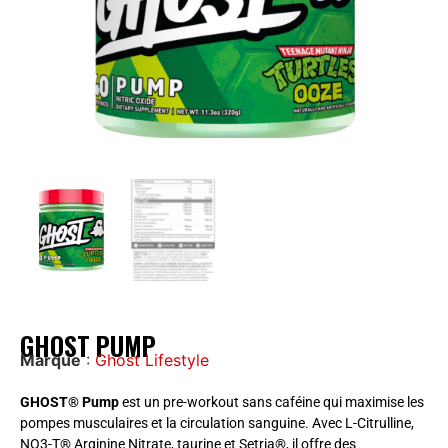
GHOST PUMP
Marque
:
Ghost Lifestyle
GHOST® Pump
est un pre-workout sans caféine qui maximise les
pompes musculaires et la circulation sanguine. Avec L-Citrulline,
NO3-T® Arginine Nitrate, taurine et Setria®, il offre des