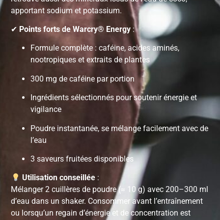
apportant sodium et potassium.
✔
Points forts de Warcry® Energy
:
Formule complète : caféine, acides aminés,
nootropiques et extraits de plantes
300 mg de caféine par portion
Ingrédients sélectionnés pour soutenir énergie et
vigilance
Poudre instantanée, se mélange facilement avec de
l’eau
3 saveurs fruitées disponibles
Utilisation conseillée
:
Mélanger 2 cuillères de poudre (≈ 10 g) avec 200–300 ml
d’eau dans un shaker. Consommer avant l’entraînement
ou lorsqu’un regain d’énergie et de concentration est