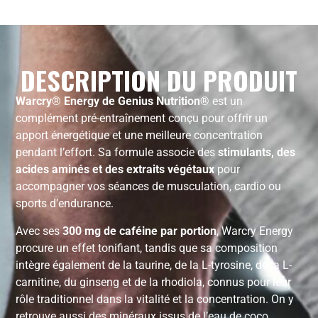
DESCRIPTION DU PRODUIT
Warcry® Energy de Genius Nutrition®
est un
complément pré-entraînement conçu pour offrir un
apport énergétique et une meilleure concentration
pendant l’effort. Sa formule associe des
stimulants, des
acides aminés et des extraits végétaux
pour
accompagner vos séances de musculation, cardio ou
sports d’endurance.
Avec ses
300 mg de caféine par portion
, Warcry Energy
procure un effet tonifiant, tandis que sa composition
intègre également de la taurine, de la L-tyrosine, de la L-
carnitine, du ginseng et de la rhodiola, connus pour leur
rôle traditionnel dans la vitalité et la concentration. On y
retrouve aussi des minéraux issus de l’eau de coco,