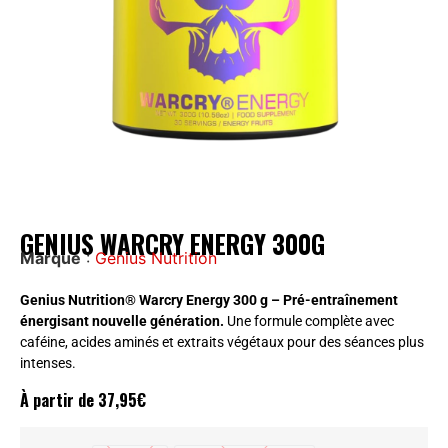
GENIUS WARCRY ENERGY 300G
Marque
:
Genius Nutrition
Genius Nutrition® Warcry Energy 300 g – Pré-entraînement
énergisant nouvelle génération.
Une formule complète avec
caféine, acides aminés et extraits végétaux pour des séances plus
intenses.
À partir de
37,95
€