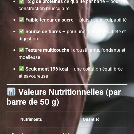
12 g de protéines
de qualité par barre – pour la
construction musculaire
Faible teneur en sucre
– plaisir sans culpabilité
Source de fibres
– pour une meilleure satiété et
digestion
Texture multicouche
: croustillante, fondante et
moelleuse
Seulement 196 kcal
– une collation équilibrée
et savoureuse
Valeurs Nutritionnelles (par
barre de 50 g)
Nutriments
Quantité