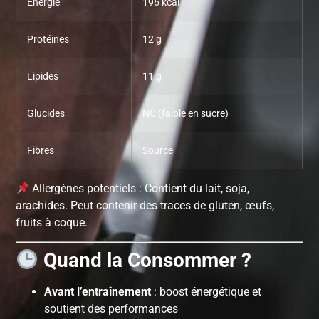
Énergie
196 kcal
Protéines
12 g
Lipides
11 g
Glucides
NC (faible en sucre)
Fibres
Source
Allergènes potentiels : Contient du lait, soja,
arachides. Peut contenir des traces de gluten, œufs,
fruits à coque.
Quand la Consommer ?
Avant l’entraînement
: boost énergétique et
soutient des performances