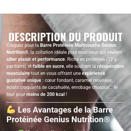
DESCRIPTION DU PRODUIT
Craquez pour la
Barre Protéinée Multicouche Genius
Nutrition®
, la collation idéale pour tous ceux qui veulent
allier plaisir et performance
. Riche en protéines (12 g
par barre) et
faible en sucre
, elle soutient la
récupération
musculaire
tout en vous offrant une
expérience
gustative unique
: cœur fondant, caramel moelleux,
éclats croquants de cacahuète, enrobage chocolat… le
tout pour
moins de 200 kcal
!
Les Avantages de la Barre
Protéinée Genius Nutrition®