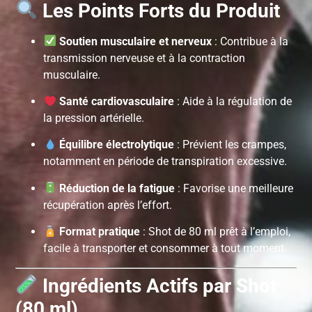
Les Points Forts du Produit
Soutien musculaire et nerveux
: Contribue à la
transmission nerveuse et à la contraction
musculaire.
Santé cardiovasculaire
: Aide à la régulation de
la pression artérielle.
Équilibre électrolytique
: Prévient les crampes,
notamment en période de transpiration excessive.
Réduction de la fatigue
: Favorise une meilleure
récupération après l’effort.
Format pratique
: Shot de 80 ml prêt à l’emploi,
facile à transporter et consommer à tout moment.
Ingrédients Actifs par Shot
(80 ml)