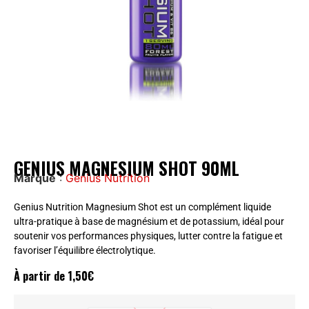
GENIUS MAGNESIUM SHOT 90ML
Marque
:
Genius Nutrition
Genius Nutrition Magnesium Shot est un complément liquide
ultra-pratique à base de magnésium et de potassium, idéal pour
soutenir vos performances physiques, lutter contre la fatigue et
favoriser l’équilibre électrolytique.
À partir de
1,50
€