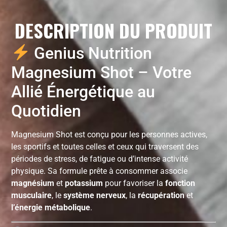
DESCRIPTION DU PRODUIT
Genius Nutrition
Magnesium Shot – Votre
Allié Énergétique au
Quotidien
Magnesium Shot est conçu pour les personnes actives,
les sportifs et toutes celles et ceux qui traversent des
périodes de stress, de fatigue ou d’intense activité
physique. Sa formule prête à consommer associe
magnésium
et
potassium
pour favoriser la
fonction
musculaire
, le
système nerveux
, la
récupération
et
l’énergie métabolique
.