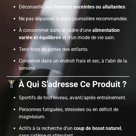
Déconseillé aux
femmes enceintes ou allaitantes
.
Ne pas dépasser la dose journalière recommandée.
À consommer dans le cadre d’une
alimentation
variée et équilibrée
et d’un mode de vie sain.
Tenir hors de portée des enfants.
Conserver dans un endroit frais et sec, à l’abri de la
lumière.
À Qui S’adresse Ce Produit ?
Sportifs de tout niveau, avant/après entraînement.
Personnes fatiguées, stressées ou en déficit de
magnésium.
Actifs à la recherche d’un
coup de boost naturel
,
sans caféine ni stimulant.