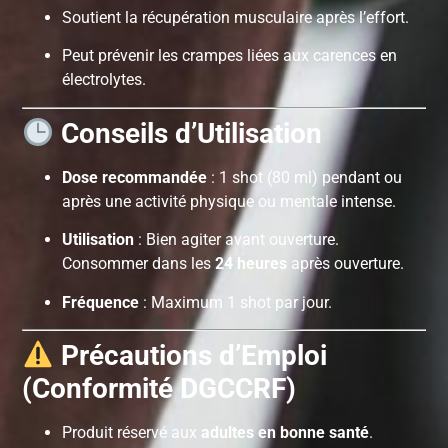
Soutient la récupération musculaire après l’effort.
Peut prévenir les crampes liées aux carences en
électrolytes.
Conseils d’Utilisation
Dose recommandée
: 1 shot (80 ml) pendant ou
après une activité physique ou mentale intense.
Utilisation
: Bien agiter avant ouverture.
Consommer dans les
24 heures
après ouverture.
Fréquence
: Maximum 1 shot par jour.
Précautions d’Emploi
(Conformité DGCCRF)
Produit réservé aux
adultes en bonne santé
.