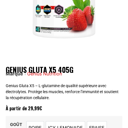
GENIUS GLUTA X5 405G
Marque
:
Genius Nutrition
Genius Gluta X5 – L-glutamine de qualité supérieure avec
électrolytes. Protège les muscles, renforce l’immunité et soutient
la récupération cellulaire.
À partir de
29,99
€
GOÛT
POIRE
ICY LEMONADE
FRAISE