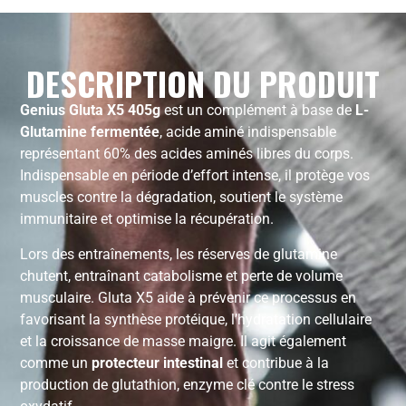
DESCRIPTION DU PRODUIT
Genius Gluta X5 405g
est un complément à base de
L-
Glutamine fermentée
, acide aminé indispensable
représentant 60% des acides aminés libres du corps.
Indispensable en période d’effort intense, il protège vos
muscles contre la dégradation, soutient le système
immunitaire et optimise la récupération.
Lors des entraînements, les réserves de glutamine
chutent, entraînant catabolisme et perte de volume
musculaire. Gluta X5 aide à prévenir ce processus en
favorisant la synthèse protéique, l’hydratation cellulaire
et la croissance de masse maigre. Il agit également
comme un
protecteur intestinal
et contribue à la
production de glutathion, enzyme clé contre le stress