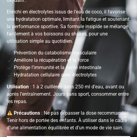
oxydatif.
Enrichi en électrolytes issus de l’eau de coco, il favorise
une hydratation optimale, limitant la fatigue et soutenant
la performance sportive. Sa formule insipide se mélange
facilement à vos boissons ou shakes, pour une
utilisation simple au quotidien.
Prévention du catabolisme musculaire
Améliore la récupération et la force
Protège l’immunité et la santé intestinale
Hydratation cellulaire avec électrolytes
Utilisation
: 1 à 2 cuillères dans 250 ml d’eau, avant ou
après l’entraînement. Jours sans sport, consommer entre
les repas.
Précautions
: Ne pas dépasser la dose recommandée.
Tenir hors de portée des enfants. À utiliser dans le cadre
d’une alimentation équilibrée et d’un mode de vie sain.