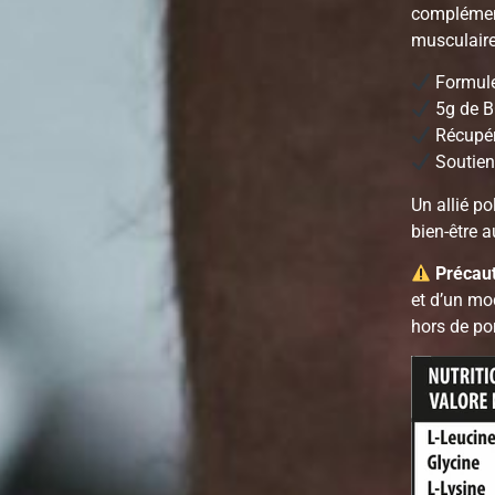
complément
musculaire
Formule
5g de B
Récupér
Soutien 
Un allié p
bien-être a
Précaut
et d’un mo
hors de po