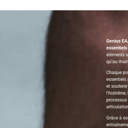
Genius EA
essentiels
éléments s
qu’au main
Chaque po
essentiels
et souteni
l’histidine
processus 
articulatio
Grâce à so
entraîneme