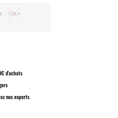
E
COLA
 VERTE
COLA
80€ d'achats
gers
ez nos experts