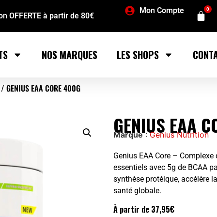
Mon Compte
0
son OFFERTE à partir de 80€
TS
NOS MARQUES
LES SHOPS
CONT
/ GENIUS EAA CORE 400G
GENIUS EAA C
Marque
:
Genius Nutrition
Genius EAA Core – Complexe 
essentiels avec 5g de BCAA par
synthèse protéique, accélère la
santé globale.
À partir de
37,95
€