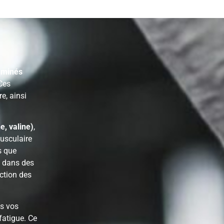
aminés
Ces
e, ainsi
e, valine)
,
musculaire
s que
nt dans des
ction des
ès vos
fatigue. Ce