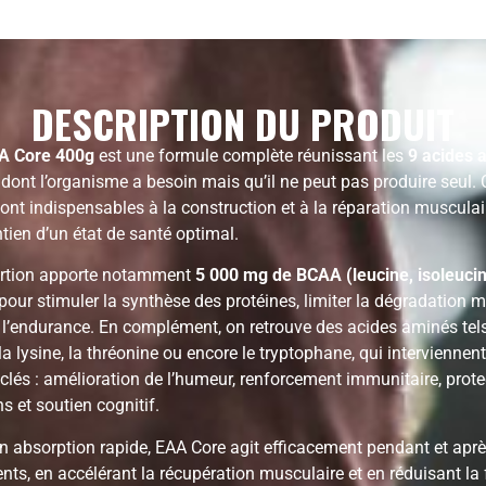
DESCRIPTION DU PRODUIT
A Core 400g
est une formule complète réunissant les
9 acides 
dont l’organisme a besoin mais qu’il ne peut pas produire seul. 
ont indispensables à la construction et à la réparation musculair
tien d’un état de santé optimal.
rtion apporte notamment
5 000 mg de BCAA (leucine, isoleucin
 pour stimuler la synthèse des protéines, limiter la dégradation 
r l’endurance. En complément, on retrouve des acides aminés tel
, la lysine, la thréonine ou encore le tryptophane, qui intervienne
clés : amélioration de l’humeur, renforcement immunitaire, prote
ns et soutien cognitif.
n absorption rapide, EAA Core agit efficacement pendant et apr
nts, en accélérant la récupération musculaire et en réduisant la 