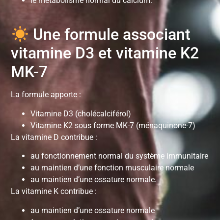
le métabolisme normal du calcium.
Une formule associant
vitamine D3 et vitamine K2
MK-7
La formule apporte :
Vitamine D3 (cholécalciférol)
Vitamine K2 sous forme MK-7 (ménaquinone-7)
La vitamine D contribue :
au fonctionnement normal du système immunitaire
au maintien d’une fonction musculaire normale
au maintien d’une ossature normale.
La vitamine K contribue :
au maintien d’une ossature normale