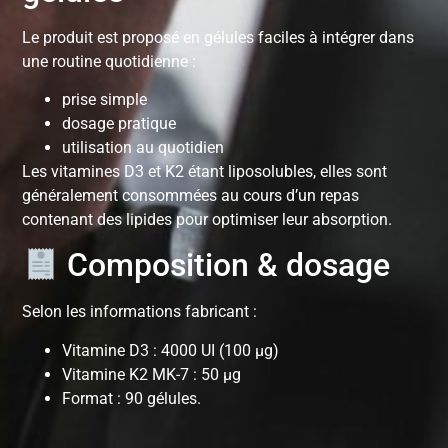
Le produit est proposé en gélules faciles à intégrer dans
une routine quotidienne :
prise simple
dosage pratique
utilisation au quotidien
Les vitamines D3 et K2 étant liposolubles, elles sont
généralement consommées au cours d’un repas
contenant des lipides pour optimiser leur absorption.
Composition & dosage
Selon les informations fabricant :
Vitamine D3 : 4000 UI (100 µg)
Vitamine K2 MK-7 : 50 µg
Format : 90 gélules.