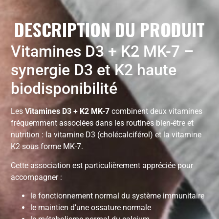
DESCRIPTION DU PRODUIT
Vitamines D3 + K2 MK-7 –
synergie D3 et K2 haute
biodisponibilité
Les
Vitamines D3 + K2 MK-7
combinent deux vitamines
fréquemment associées dans les routines bien-être et
nutrition : la vitamine D3 (cholécalciférol) et la vitamine
K2 sous forme MK-7.
Cette association est particulièrement appréciée pour
accompagner :
le fonctionnement normal du système immunitaire
le maintien d’une ossature normale