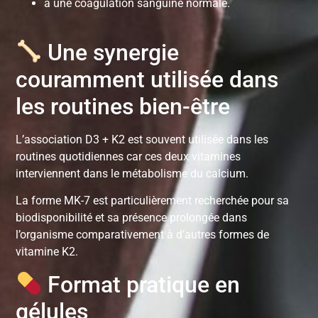
à une coagulation sanguine normale.
Une synergie
couramment utilisée dans
les routines bien-être
L’association D3 + K2 est souvent utilisée dans les
routines quotidiennes car ces deux vitamines
interviennent dans le métabolisme du calcium.
La forme MK-7 est particulièrement recherchée pour sa
biodisponibilité et sa présence prolongée dans
l’organisme comparativement à d’autres formes de
vitamine K2.
Format pratique en
gélules