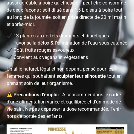
aussi agréable à boire qu’efficace. Il peut être consommé
de deux façons : soit dilué dans 1,5 L d’eau à boire tout
au long de la journée, soit en prise directe de 20 ml matin
et après-midi.
13 plantes aux effets drainants et diurétiques
Favorise la détox & l’élimination de l’eau sous-cutanée
Goût fruits rouges savoureux
Convient aux vegans et végétariens
Un allié naturel, légal et non dopant, pensé pour les
femmes qui souhaitent
sculpter leur silhouette
tout en
prenant soin de leur organisme.
Précautions d’emploi
: À consommer dans le cadre
d’une alimentation variée et équilibrée et d’un mode de
vie sain. Ne pas dépasser la dose recommandée. Tenir
hors de portée des enfants.