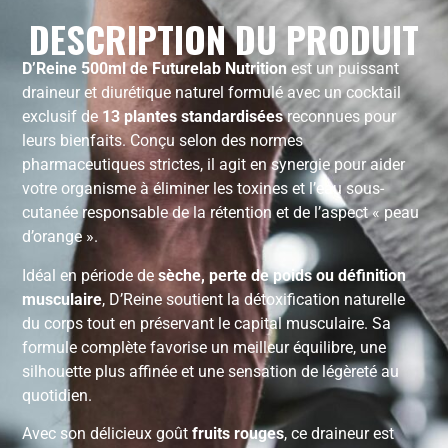
DESCRIPTION DU PRODUIT
D’Reine 500ml de Futurelab Nutrition
est un puissant
draineur et diurétique naturel formulé avec un cocktail
exclusif de
13 plantes standardisées
reconnues pour
leurs bienfaits. Conçu selon des normes
pharmaceutiques strictes, il agit en synergie pour aider
votre organisme à éliminer les toxines et l’eau sous-
cutanée responsable de la rétention et de l’aspect « peau
d’orange ».
Idéal en période de
sèche, perte de poids ou définition
musculaire
, D’Reine soutient la détoxification naturelle
du corps tout en préservant le capital musculaire. Sa
formule complète favorise un meilleur équilibre, une
silhouette plus affinée et une sensation de légèreté au
quotidien.
Avec son délicieux goût
fruits rouges
, ce draineur est