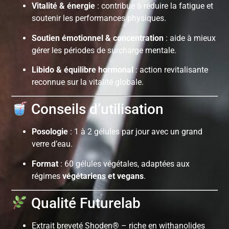
Vitalité & énergie
: contribue à réduire la fatigue et
soutenir les performances physiques.
Soutien émotionnel & concentration
: aide à mieux
gérer les périodes de surcharge mentale.
Libido & équilibre hormonal
: action revitalisante
reconnue sur la vitalité globale.
Conseils d’utilisation
Posologie
: 1 à 2 gélules par jour avec un grand
verre d’eau.
Format
: 60 gélules végétales, adaptées aux
régimes
végétariens et vegans
.
Qualité Futurelab
Extrait breveté Shoden® – riche en withanolides