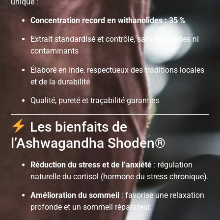
unique :
Concentration record en withanolides : 35 %
Extrait standardisé et contrôlé, sans pesticides ni
contaminants
Élaboré en Inde, respectueux des traditions locales
et de la durabilité
Qualité, pureté et traçabilité garanties
Les bienfaits de
l’Ashwagandha Shoden®
Réduction du stress et de l’anxiété
: régulation
naturelle du cortisol (hormone du stress chronique).
Amélioration du sommeil
: favorise une relaxation
profonde et un sommeil réparateur.