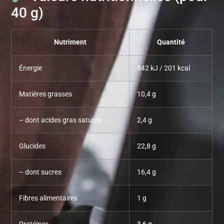
40 g)
Nutriment
Quantité
Énergie
842 kJ / 201 kcal
Matières grasses
10,4 g
– dont acides gras saturés
2,4 g
Glucides
22,8 g
– dont sucres
16,4 g
Fibres alimentaires
1 g