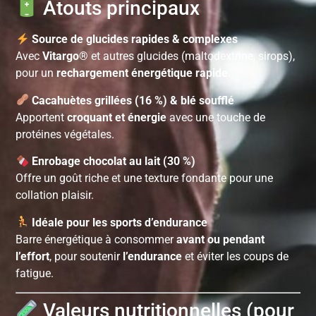
Atouts principaux
Source de glucides rapides & complexes
Avec
Vitargo®
et autres glucides (maltodextrine, sirops),
pour un
rechargement énergétique rapide
.
Cacahuètes grillées (16 %) & blé soufflé
Apportent
croquant et énergie
avec une touche de
protéines végétales.
Enrobage chocolat au lait (30 %)
Offre un goût riche et une texture fondante pour une
collation plaisir.
Idéale pour les sports d’endurance
Barre énergétique à consommer
avant ou pendant
l’effort
, pour soutenir
l’endurance
et éviter les coups de
fatigue.
Valeurs nutritionnelles (pour