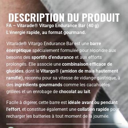
DESCRIPTION DU PRODUIT
FA – Vitarade® Vitargo Endurance Bar (40 g)
L’énergie rapide, au format gourmand.
Vitarade® Vitargo Endurance Bar est une
barre
énergétique
spécialement formulée pour répondre aux
besoins des
sportifs d’endurance
et aux efforts
prolongés. Elle associe une
combinaison efficace de
glucides
, dont le
Vitargo® (amidon de maïs hautement
ramifié)
, reconnu pour sa vitesse de vidange gastrique, à
des
ingrédients gourmands
comme les cacahuètes
grillées et un enrobage de
chocolat au lait
.
Facile à digérer, cette barre est
idéale avant ou pendant
l’effort
, et constitue également une
collation rapide
pour
recharger les batteries à tout moment de la journée.