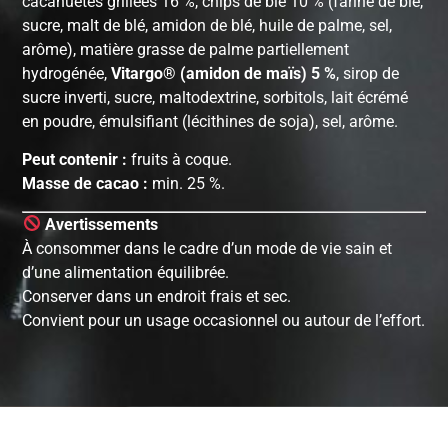
cacahuètes grillées 16 %, chips de blé 10 % (farine de blé,
sucre, malt de blé, amidon de blé, huile de palme, sel,
arôme), matière grasse de palme partiellement
hydrogénée,
Vitargo® (amidon de maïs) 5 %
, sirop de
sucre inverti, sucre, maltodextrine, sorbitols, lait écrémé
en poudre, émulsifiant (lécithines de soja), sel, arôme.
Peut contenir :
fruits à coque.
Masse de cacao :
min. 25 %.
Avertissements
À consommer dans le cadre d’un mode de vie sain et
d’une alimentation équilibrée.
Conserver dans un endroit frais et sec.
Convient pour un usage occasionnel ou autour de l’effort.