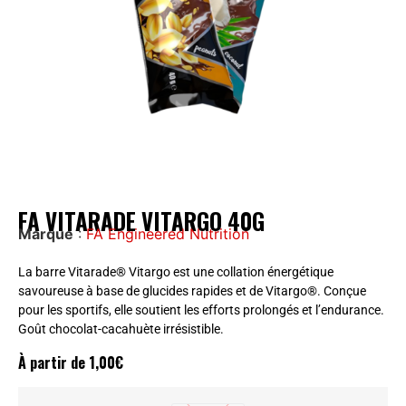
FA VITARADE VITARGO 40G
Marque
:
FA Engineered Nutrition
La barre Vitarade® Vitargo est une collation énergétique
savoureuse à base de glucides rapides et de Vitargo®. Conçue
pour les sportifs, elle soutient les efforts prolongés et l’endurance.
Goût chocolat-cacahuète irrésistible.
À partir de
1,00
€