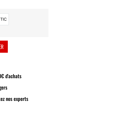
TIC
EXOTIC
ER
80€ d'achats
gers
ez nos experts