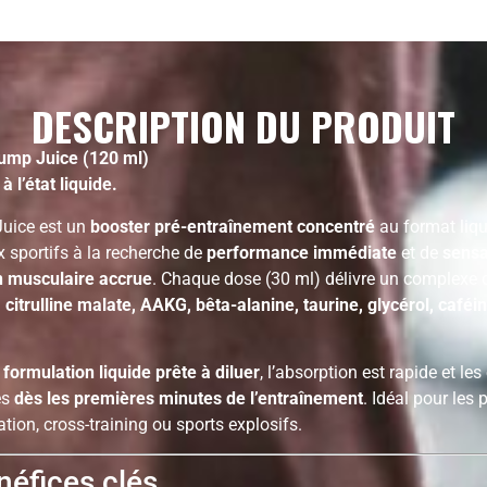
DESCRIPTION DU PRODUIT
Pump Juice (120 ml)
 à l’état liquide.
uice est un
booster pré-entraînement concentré
au format liqu
x sportifs à la recherche de
performance immédiate
et de
sensa
n musculaire accrue
. Chaque dose (30 ml) délivre un complexe d
:
citrulline malate, AAKG, bêta-alanine, taurine, glycérol, caféi
a
formulation liquide prête à diluer
, l’absorption est rapide et les
es
dès les premières minutes de l’entraînement
. Idéal pour les 
tion, cross-training ou sports explosifs.
éfices clés