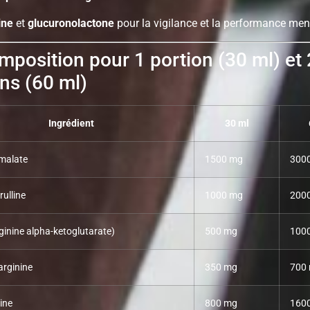
ine
et
glucuronolactone
pour la vigilance et la performance men
position pour 1 portion (30 ml) et 
ns (60 ml)
Ingrédient
30 ml
 malate
1500 mg
300
rulline
1000 mg
200
inine alpha-ketoglutarate)
500 mg
100
arginine
350 mg
700
ine
800 mg
160