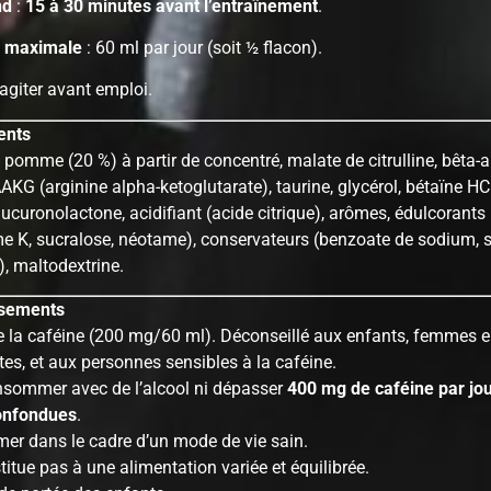
nd
:
15 à 30 minutes avant l’entraînement
.
 maximale
: 60 ml par jour (soit ½ flacon).
agiter avant emploi.
ents
 pomme (20 %) à partir de concentré, malate de citrulline, bêta-a
AKG (arginine alpha-ketoglutarate), taurine, glycérol, bétaïne HC
lucuronolactone, acidifiant (acide citrique), arômes, édulcorants
e K, sucralose, néotame), conservateurs (benzoate de sodium, 
, maltodextrine.
ssements
e la caféine (200 mg/60 ml). Déconseillé aux enfants, femmes e
tes, et aux personnes sensibles à la caféine.
sommer avec de l’alcool ni dépasser
400 mg de caféine par jou
onfondues
.
r dans le cadre d’un mode de vie sain.
itue pas à une alimentation variée et équilibrée.