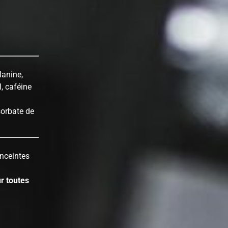
lanine,
l, caféine
sorbate de
nceintes
r toutes