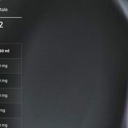
tale.
2
60 ml
0 mg
0 mg
0 mg
 mg
0 mg