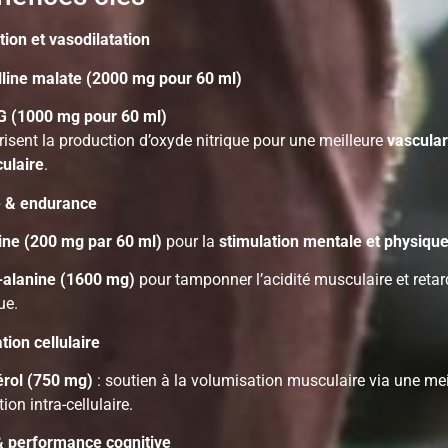
ion et vasodilatation
ulline malate (2000 mg pour 60 ml)
 (1000 mg pour 60 ml)
isent la production d’oxyde nitrique pour une meilleure
vascular
ulaire
.
e & endurance
ine (200 mg par 60 ml)
pour la
stimulation mentale et physiqu
-alanine (1600 mg)
pour tamponner l’acidité musculaire et retar
ue.
tion cellulaire
érol (750 mg)
: soutien à la volumisation musculaire via une mei
tion intra-cellulaire.
& performance cognitive