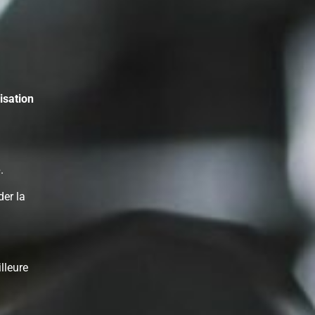
isation
e
.
der la
lleure