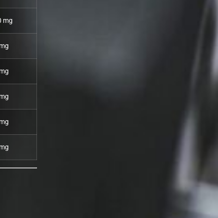
0 mg
 mg
 mg
 mg
 mg
 mg