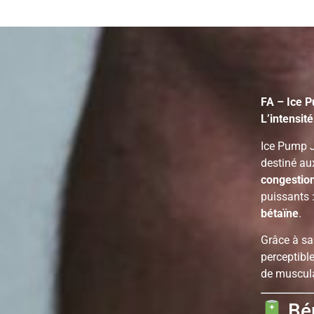
FA – Ice 
L’intensité
Ice Pump J
destiné au
congestio
puissants 
bétaïne
.
Grâce à s
perceptibl
de muscula
Bén