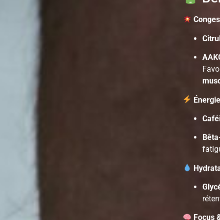
Congest
Citr
AAKG
Favor
musc
Énergi
Café
Bêta
fatig
Hydrata
Glyc
réten
Focus 