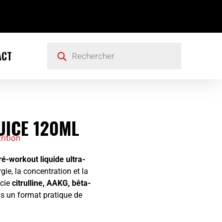
ACT
UICE 120ML
rition
ré-workout liquide ultra-
ie, la concentration et la
ocie
citrulline, AAKG, bêta-
s un format pratique de