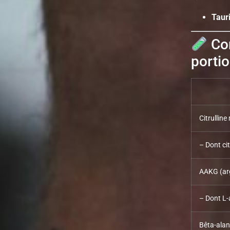
Taur
Com
portio
Citrulline
– Dont cit
AAKG (arg
– Dont L-
Bêta-alan