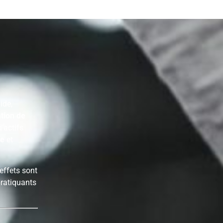
ide,
tion de
’actifs
ne
et
 effets sont
pratiquants