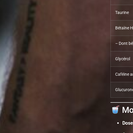
Taurine
Bétaïne H
– Dont bé
Glycérol
Caféine 
Glucuron
Mod
Dose