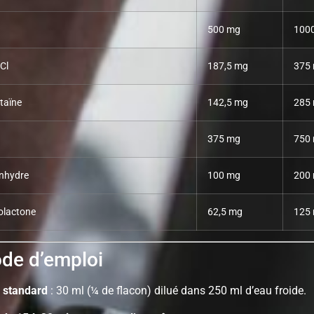
500 mg
100
Cl
187,5 mg
375
taïne
142,5 mg
285
375 mg
750
anhydre
100 mg
200
olactone
62,5 mg
125
e d’emploi
 standard
: 30 ml (¼ de flacon) dilué dans 250 ml d’eau froide.