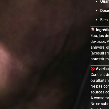
Qua
Dose
Bien 
Ingrédi
Eau, jus de
dextrose, A
anhydre, g
(acésulfam
potassium)
Averti
Contient d
ou allaitan
Ne pas con
sources c
À consomme
Ne se subst