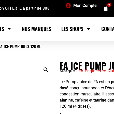
Mon Compte
0
son OFFERTE à partir de 80€
TS
NOS MARQUES
LES SHOPS
CONT
FA ICE PUMP JUICE 120ML
FA ICE PUMP J
Marque
:
FA Engineered Nut
Ice Pump Juice de FA est un
p
dosé
conçu pour booster l’énerg
congestion musculaire. Il ass
alanine
, caféine et
taurine
dan
120 ml (4 doses).