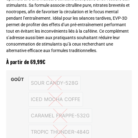
stimulants. Sa formule associe citrulline pure, nitrates brevetés et
nootropes, afin de favoriser la circulation et le focus mental
pendant l’entraînement. Idéal pour les séances tardives, EVP-3D
permet de profiter des effets d’un pré-entraînement performant
tout en évitant les inconvénients liés à la caféine. Ce complément
s’adresse aussi bien aux pratiquants souhaitant réduire leur
consommation de stimulants qu’à ceux recherchant une
alternative efficace aux formules traditionnelles.
À partir de
69,99
€
GOÛT
SOUR CANDY-528G
SOUR CANDY-528G
ICED MOCHA COFFE
ICED MOCHA COFFE
CARAMEL FRAPPE-532G
CARAMEL FRAPPE-532G
TROPIC THUNDER-484G
TROPIC THUNDER-484G