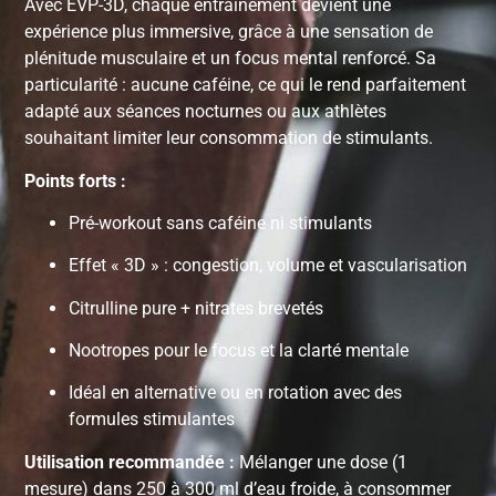
Avec EVP-3D, chaque entraînement devient une
expérience plus immersive, grâce à une sensation de
plénitude musculaire et un focus mental renforcé. Sa
particularité : aucune caféine, ce qui le rend parfaitement
adapté aux séances nocturnes ou aux athlètes
souhaitant limiter leur consommation de stimulants.
Points forts :
Pré-workout sans caféine ni stimulants
Effet « 3D » : congestion, volume et vascularisation
Citrulline pure + nitrates brevetés
Nootropes pour le focus et la clarté mentale
Idéal en alternative ou en rotation avec des
formules stimulantes
Utilisation recommandée :
Mélanger une dose (1
mesure) dans 250 à 300 ml d’eau froide, à consommer