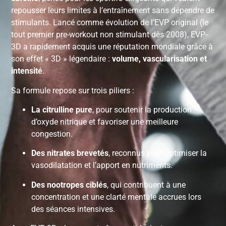
repousser leurs limites à l’entraînement sans dépendre de
stimulants. Lancé comme évolution de l’EVP original (le
tout premier pre-workout non stimulant dès 2008), EVP-
3D a rapidement acquis une réputation mondiale grâce à
son effet « 3D » légendaire :
volume, vascularisation et
intensité
.
Sa formule repose sur trois piliers :
La citrulline pure
, pour soutenir la production
d’oxyde nitrique et favoriser une meilleure
congestion.
Des nitrates brevetés
, reconnus pour optimiser la
vasodilatation et l’apport en nutriments.
Des nootropes ciblés
, qui contribuent à une
concentration et une clarté mentale accrues lors
des séances intensives.