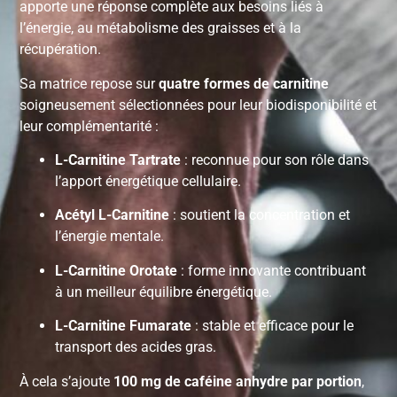
apporte une réponse complète aux besoins liés à
l’énergie, au métabolisme des graisses et à la
récupération.
Sa matrice repose sur
quatre formes de carnitine
soigneusement sélectionnées pour leur biodisponibilité et
leur complémentarité :
L-Carnitine Tartrate
: reconnue pour son rôle dans
l’apport énergétique cellulaire.
Acétyl L-Carnitine
: soutient la concentration et
l’énergie mentale.
L-Carnitine Orotate
: forme innovante contribuant
à un meilleur équilibre énergétique.
L-Carnitine Fumarate
: stable et efficace pour le
transport des acides gras.
À cela s’ajoute
100 mg de caféine anhydre par portion
,