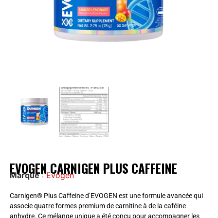
EVOGEN CARNIGEN PLUS CAFFEINE
Marque
:
Evogen
Carnigen® Plus Caffeine d’EVOGEN est une formule avancée qui
associe quatre formes premium de carnitine à de la caféine
anhydre. Ce mélange unique a été conçu pour accompagner les