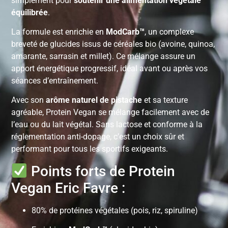
simplement pour
soutenir une alimentation végétale
équilibrée
.
La formule est enrichie en
ModCarb™
, un complexe
breveté de glucides issus de céréales bio (avoine, quinoa,
amarante, sarrasin et millet). Ce mélange assure un
apport énergétique progressif, idéal avant ou après vos
séances d’entraînement.
Avec son
arôme naturel de pistache
et sa texture
agréable, Protein Vegan se mélange facilement avec de
l’eau ou du lait végétal. Sans lactose et conforme à la
réglementation anti-dopage, c’est un choix sûr et
performant pour tous les sportifs exigeants.
Points forts de Protein
Vegan Eric Favre :
80% de protéines végétales (pois, riz, spiruline)