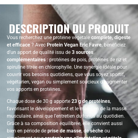
DESCRIPTION DU PRODUIT
Vous recherchez une protéine végétale
complète, digeste
et efficace
? Avec
Protein Vegan Eric Favre
, bénéficiez
d’un apport de qualité issu de
3 sources
complémentaires
: protéines de pois, protéines de riz et
spiruline titrée en chlorophylle. Une synergie idéale pour
couvrir vos besoins quotidiens, que vous soyez sportif,
végétarien, vegan ou simplement soucieux d’augmenter
vos apports en protéines.
Chaque dose de 30 g apporte
23 g de protéines
,
favorisant le développement et le maintien de la masse
musculaire, ainsi que l’entretien du tonus au quotidien.
Grâce à sa composition équilibrée, elle convient aussi
bien en période de
prise de masse
, de
sèche
ou