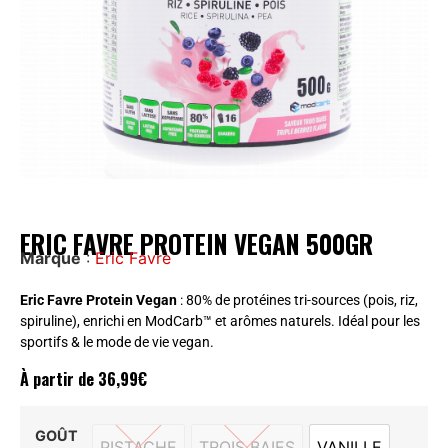
ERIC FAVRE PROTEIN VEGAN 500GR
Marque
:
Eric Favre
Eric Favre Protein Vegan
: 80% de protéines tri-sources (pois, riz,
spiruline), enrichi en ModCarb™ et arômes naturels. Idéal pour les
sportifs & le mode de vie vegan.
À partir de
36,99
€
GOÛT
PISTACHE
TROIS BAIES
VANILLE