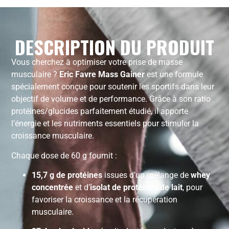
DESCRIPTION DU PRODUIT
Vous cherchez à optimiser votre prise de masse
musculaire ?
Eric Favre Mass Gainer
est une formule
spécialement conçue pour soutenir les sportifs dans leur
objectif de volume et de performance. Grâce à son ratio
protéines/glucides parfaitement étudié, il apporte
l’énergie et les nutriments essentiels pour stimuler la
croissance musculaire.
Chaque dose de 60 g fournit :
15,7 g de protéines
issues d’un mélange de
whey
concentrée
et d’
isolat de protéines de lait
, pour
favoriser la croissance et la récupération
musculaire.