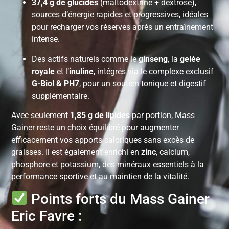
37,4 g de glucides
(maltodextrine + dextrose),
sources d’énergie rapides et progressives, idéales
pour recharger vos réserves après un entraînement
intense.
Des actifs naturels comme le
ginseng
, la
gelée
royale
et l’
inuline
, intégrés via le complexe exclusif
G-Biol & PH7
, pour un soutien tonique et digestif
supplémentaire.
Avec seulement
1,85 g de lipides
par portion, Mass
Gainer reste un choix équilibré pour augmenter
efficacement vos apports caloriques sans excès de
graisses. Il est également enrichi en
zinc
, calcium,
phosphore et potassium, des minéraux essentiels à la
performance sportive et au maintien de la vitalité.
Points forts du Mass Gainer
Eric Favre :