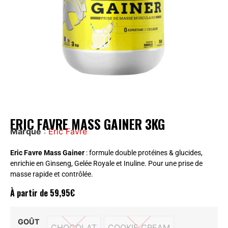
ERIC FAVRE MASS GAINER 3KG
Marque
:
Eric Favre
Eric Favre Mass Gainer
: formule double protéines & glucides,
enrichie en Ginseng, Gelée Royale et Inuline. Pour une prise de
masse rapide et contrôlée.
À partir de
59,95
€
GOÛT
CHOCOLAT
COOKIE CREAM