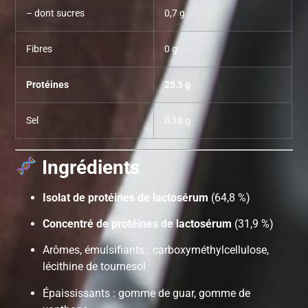
– dont sucres
0,7 g
Fibres
0 g
Protéines
25,5 g
Sel
0,18 g
Ingrédients
Isolat de protéines de lactosérum
(64,8 %)
Concentré de protéines de lactosérum
(31,9 %)
Arômes, émulsifiants : carboxyméthylcellulose,
lécithine de tournesol
Épaississants : gomme de guar, gomme de