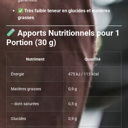
Très faible teneur en glucides et matières
grasses
.
Apports Nutritionnels pour 1
Portion (30 g)
Nutriment
Quantité
Énergie
475 kJ / 113 kcal
Matières grasses
0,9 g
– dont saturées
0,5 g
Glucides
0,9 g