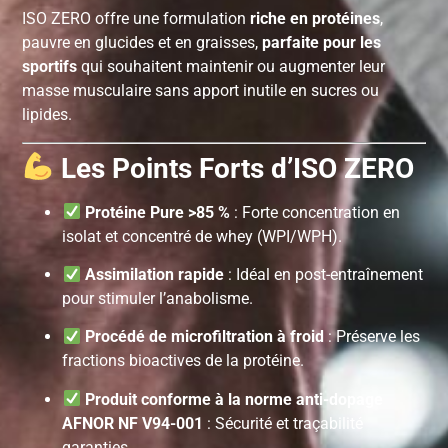
ISO ZERO offre une formulation
riche en protéines
,
pauvre en glucides et en graisses,
parfaite pour les
sportifs
qui souhaitent maintenir ou augmenter leur
masse musculaire sans apport inutile en sucres ou
lipides.
Les Points Forts d’ISO ZERO
Protéine Pure >85 %
: Forte concentration en
isolat et concentré de whey (WPI/WPH).
Assimilation rapide
: Idéal en post-entraînement
pour stimuler l’anabolisme.
Procédé de microfiltration à froid
: Préserve les
fractions bioactives de la protéine.
Produit conforme à la norme anti-dopage
AFNOR NF V94-001
: Sécurité et traçabilité
garanties.