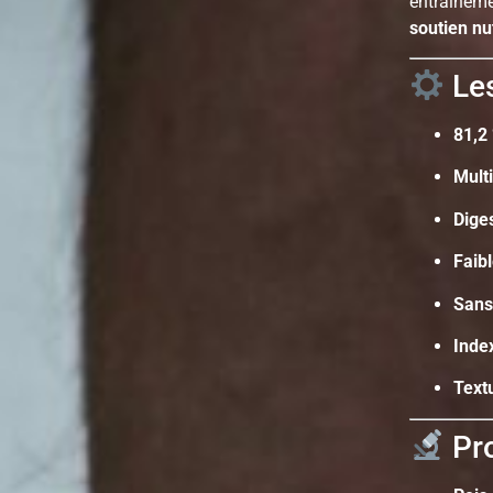
entraîneme
soutien nut
Les
81,2
Mult
Diges
Faib
Sans
Inde
Text
Pro