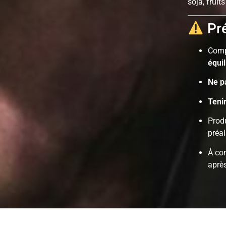
soja, fruit
Pré
Compl
équil
Ne p
Teni
Prod
préal
À con
aprè