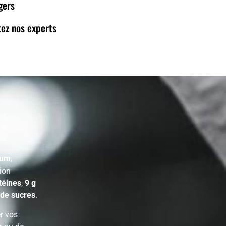
gers
ez nos experts
ium
,
ion
téines
,
9 g
 de sucres
.
r vos