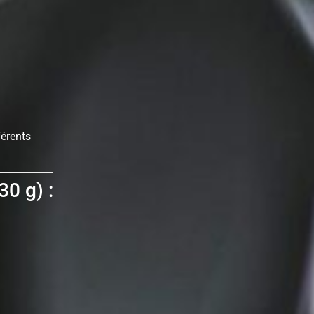
férents
30 g) :