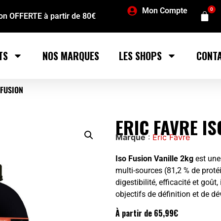
Mon Compte
0
son OFFERTE à partir de 80€
TS
NOS MARQUES
LES SHOPS
CONT
 FUSION
ERIC FAVRE IS
Marque
:
Eric Favre
Iso Fusion Vanille 2kg
est une
multi-sources (81,2 % de proté
digestibilité, efficacité et goût
objectifs de définition et de 
À partir de
65,99
€