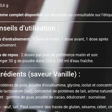
 0,6 g
me complet disponible
sur demande ou consultable sur l’étiqu
seils d’utilisation :
s d’entraînement
: 1 dose le matin, 1 dose avant, 1 dose après
raînement.
s de repos
: 2 doses par jour, de préférence matin et soir.
nger 30 g de poudre dans 200 à 250 ml d’eau fraîche.
rédients (saveur Vanille) :
rotéines de pois, poudre d’ovalbumine, glycine, isolat et concent
e lactosérum (lait), concentré de protéines de lait, arôme naturel 
nt : gomme de guar, poudre de cacao, édulcorant : sucralose.
s
: œuf, lait. Peut contenir des traces de gluten, sésame, céleri, c