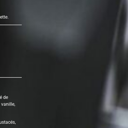
ette.
ré de
vanille,
rustacés,