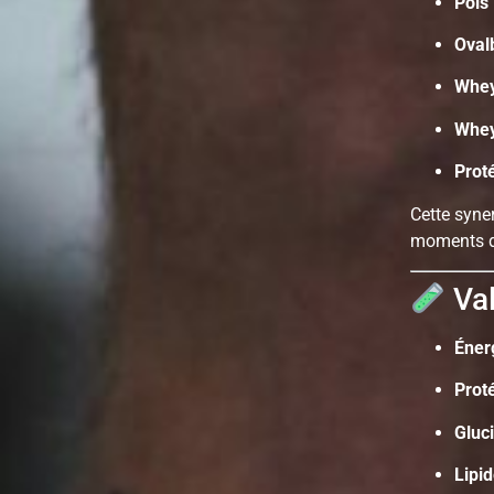
Pois 
Oval
Whey
Whey
Prot
Cette syne
moments de
Val
Éner
Prot
Gluc
Lipi