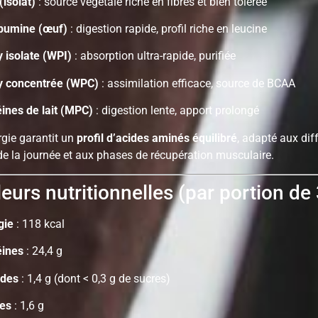
(isolat)
: source végétale riche en fibres et bien tolérée
bumine (œuf)
: digestion rapide, profil riche en leucine
 isolate (WPI)
: absorption ultra-rapide, purifiée
 concentrée (WPC)
: assimilation efficace, source de BCAA
éines de lait (MPC)
: digestion lente, apport prolongé
rgie garantit un
profil d’acides aminés équilibré
, adapté aux dif
 la journée et aux phases de récupération musculaire.
eurs nutritionnelles (par portion de 
gie
: 118 kcal
éines
: 24,4 g
ides
: 1,4 g (dont < 0,3 g de sucres)
des
: 1,6 g