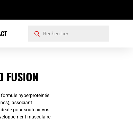
ACT
O FUSION
 formule hyperprotéinée
ines), associant
, idéale pour soutenir vos
développement musculaire.