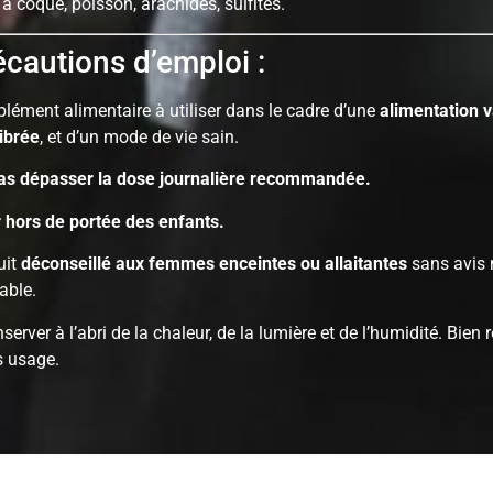
s à coque, poisson, arachides, sulfites.
cautions d’emploi :
ément alimentaire à utiliser dans le cadre d’une
alimentation v
ibrée
, et d’un mode de vie sain.
as dépasser la dose journalière recommandée.
r hors de portée des enfants.
uit
déconseillé aux femmes enceintes ou allaitantes
sans avis 
able.
server à l’abri de la chaleur, de la lumière et de l’humidité. Bien 
s usage.