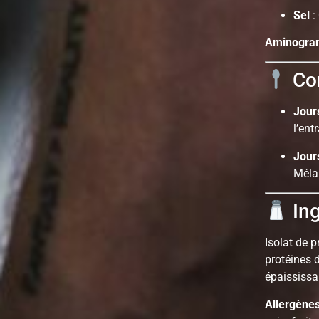
Sel
:
Aminogram
Con
Jour
l’ent
Jour
Méla
Ing
Isolat de p
protéines d
épaississa
Allergène