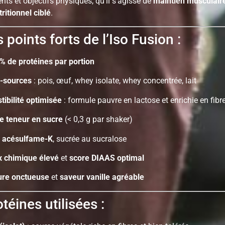
nts et objectifs physiques, qu’il s’agisse de
maintien musculair
ritionnel ciblé
.
 points forts de l’Iso Fusion :
 % de protéines par portion
i-sources
: pois, œuf, whey isolate, whey concentrée, lait
tibilité optimisée
: formule pauvre en lactose et enrichie en fibr
le teneur en sucre
(< 0,3 g par shaker)
 acésulfame-K
, sucrée au sucralose
x chimique élevé
et
score DIAAS optimal
ure onctueuse
et
saveur vanille agréable
téines utilisées :