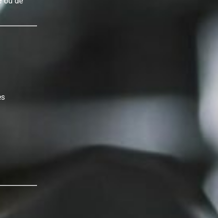
e
ou de
es