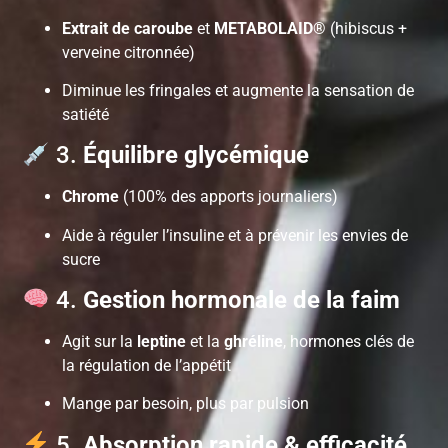
Extrait de caroube
et
METABOLAID®
(hibiscus +
verveine citronnée)
Diminue les fringales et augmente la sensation de
satiété
3.
Équilibre glycémique
Chrome
(100% des apports journaliers)
Aide à réguler l’insuline et à prévenir les envies de
sucre
4.
Gestion hormonale de la faim
Agit sur la
leptine
et la
ghréline
, hormones clés de
la régulation de l’appétit
Mange par besoin, plus par pulsion
5.
Absorption rapide & efficacité