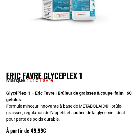
ERIC FAVRE GLYCEPLEX 1
Marque
:
Eric Favre
GlycéPlex-1 – Eric Favre | Brûleur de graisses & coupe-faim | 60
gélules
Formule minceur innovante à base de METABOLAID® : brûle-
graisses, régulation de l’appétit et soutien de la glycémie. Idéal
pour perte de poids durable.
À partir de
49,99
€