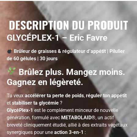
DESCRIPTION DU PRODUIT
GLYCÉPLEX-1 – Eric Favre
Brûleur de graisses & régulateur d’appétit | Pilulier
de 60 gélules | 30 jours
Brûlez plus. Mangez moins.
Gagnez en légèreté.
Tu veux
accélérer ta perte de poids
,
réguler ton appétit
et
stabiliser ta glycémie
?
GlycéPlex-1
est le complément minceur de nouvelle
génération, formulé avec
METABOLAID®
, un actif
breveté cliniquement étudié, allié à des extraits végétaux
synergiques pour une
action 3-en-1
: