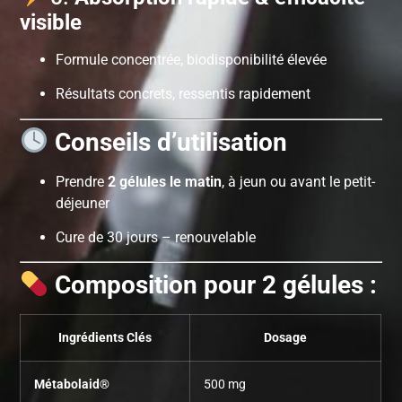
visible
Formule concentrée, biodisponibilité élevée
Résultats concrets, ressentis rapidement
Conseils d’utilisation
Prendre
2 gélules le matin
, à jeun ou avant le petit-
déjeuner
Cure de 30 jours – renouvelable
Composition pour 2 gélules :
Ingrédients Clés
Dosage
Métabolaid®
500 mg