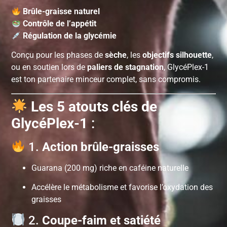
Brûle-graisse naturel
Contrôle de l’appétit
Régulation de la glycémie
Conçu pour les phases de
sèche
, les
objectifs silhouette
,
ou en soutien lors de
paliers de stagnation
, GlycéPlex-1
est ton partenaire minceur complet, sans compromis.
Les 5 atouts clés de
GlycéPlex-1
:
1.
Action brûle-graisses
Guarana (200 mg) riche en caféine naturelle
Accélère le métabolisme et favorise l’oxydation des
graisses
2.
Coupe-faim et satiété