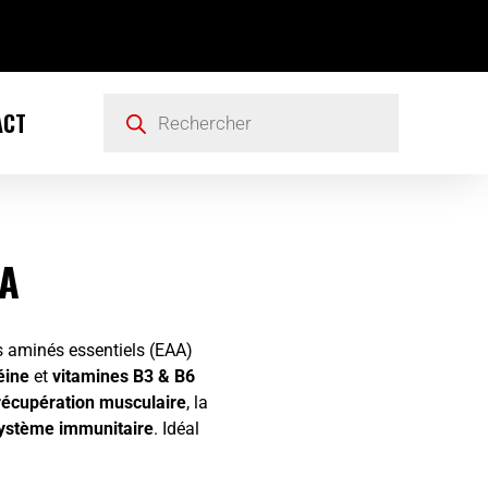
ACT
AA
 aminés essentiels (EAA)
éine
et
vitamines B3 & B6
récupération musculaire
, la
ystème immunitaire
. Idéal