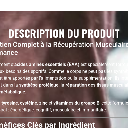
DESCRIPTION DU PRODUIT
ien Complet à la Récupération Musculaire 
mance
ment d’
acides aminés essentiels (EAA)
est spécialement formu
ux besoins des sportifs. Comme le corps ne peut pas les synthét
t être apportés par l’alimentation ou la supplémentation. Ils int
t dans la
synthèse protéique
, la
réparation des tissus muscula
 métabolique
.
n
tyrosine
,
cystéine
,
zinc
et
vitamines du groupe B
, cette formule
bal : énergétique, cognitif, musculaire et immunitaire.
néfices Clés par Ingrédient