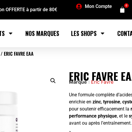
Mon Compte
0
son OFFERTE à partir de 80€
TS
NOS MARQUES
LES SHOPS
CONT
/ ERIC FAVRE EAA
ERIC FAVRE E
Marque
:
Eric Favre
Une formule complète d’acides
enrichie en
zinc
,
tyrosine
,
cyst
pour soutenir efficacement la
performance physique
, et le
s
avant ou après l’entraînement.