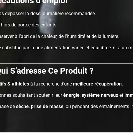
écautions d’emploi
as dépasser la dose journalière recommandée.
 hors de portée des enfants.
server à l’abri de la chaleur, de l’humidité et de la lumière.
 substitue pas à une alimentation variée et équilibrée, ni à un m
ui S’adresse Ce Produit ?
ifs & athlètes
à la recherche d’une
meilleure récupération
.
onnes souhaitant soutenir leur
énergie
,
système nerveux
et
imm
hase de
sèche
,
prise de masse
, ou pendant des entraînements i