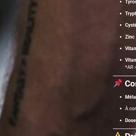
Tyro
Tryp
Cyst
Zinc
Vita
Vita
*AR 
Con
Méla
À c
Dose