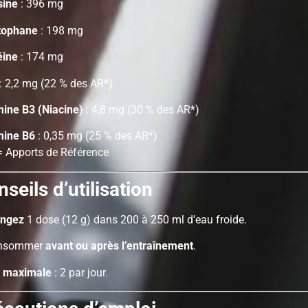
sine
: 396 mg
tophane
: 198 mg
éine
: 174 mg
: 2,2 mg (22 % des AR*)
mine B3 (Niacine)
: 4,8 mg (30 % des AR*)
mine B6
: 0,35 mg (25 % des AR*)
= Apports de Référence
seils d’utilisation
ngez
1 dose (12 g) dans 200 à 250 ml d’eau froide.
onsommer
avant ou après l’entraînement
.
 maximale
: 2 par jour.