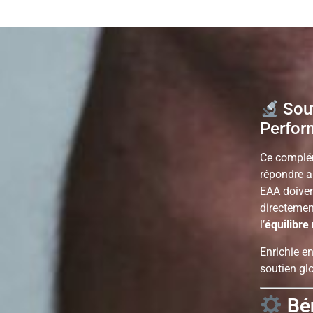
Sout
Perfor
Ce complé
répondre a
EAA doiven
directemen
l’
équilibre
Enrichie e
soutien glo
Bé