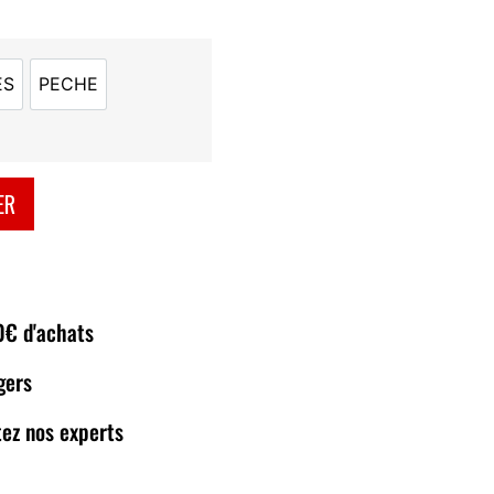
ES
PECHE
S ROUGES
PECHE
ER
80€ d'achats
gers
ez nos experts