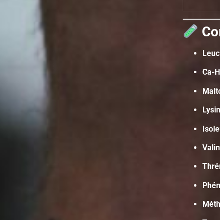
Co
Leuc
Ca-
Malt
Lysi
Isol
Vali
Thré
Phén
Méth