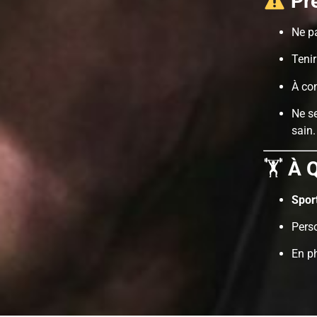
Pr
Ne p
Tenir
À con
Ne se
sain.
🏋️
À Q
Sport
Pers
En p