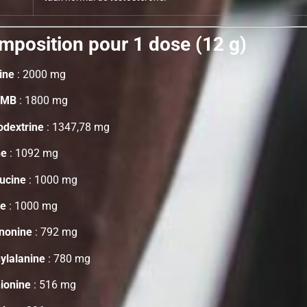
mposition pour 1 dose (12 g)
ine
: 2000 mg
HMB
: 1800 mg
odextrine
: 1347,78 mg
ne
: 1092 mg
eucine
: 1000 mg
ne
: 1000 mg
nonine
: 792 mg
ylalanine
: 780 mg
ionine
: 516 mg