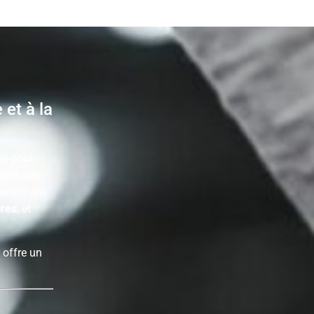
et à la
lé pour
iser, ces
erviennent
ires
, et
 offre un