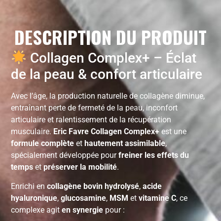
DESCRIPTION DU PRODUIT
Collagen Complex+ – Éclat
de la peau & confort articulaire
Avec l’âge, la production naturelle de collagène diminue,
entraînant perte de fermeté de la peau, inconfort
articulaire et ralentissement de la récupération
musculaire.
Eric Favre Collagen Complex+
est une
formule complète
et
hautement assimilable
,
spécialement développée pour
freiner les effets du
temps
et
préserver la mobilité
.
Enrichi en
collagène bovin hydrolysé
,
acide
hyaluronique
,
glucosamine
,
MSM
et
vitamine C
, ce
complexe agit
en synergie
pour :