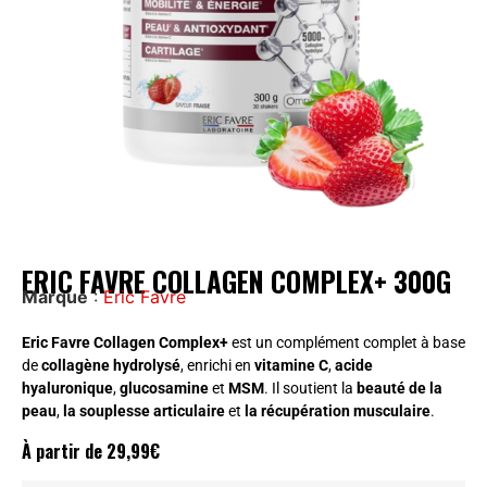
ERIC FAVRE COLLAGEN COMPLEX+ 300G
Marque
:
Eric Favre
Eric Favre Collagen Complex+
est un complément complet à base
de
collagène hydrolysé
, enrichi en
vitamine C
,
acide
hyaluronique
,
glucosamine
et
MSM
. Il soutient la
beauté de la
peau
,
la souplesse articulaire
et
la récupération musculaire
.
À partir de
29,99
€