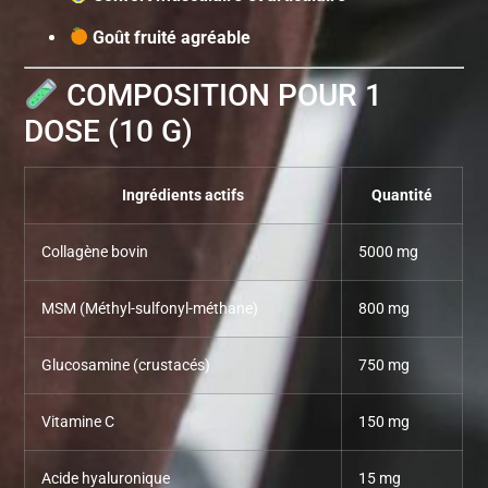
Goût fruité agréable
COMPOSITION POUR 1
DOSE (10 G)
Ingrédients actifs
Quantité
Collagène bovin
5000 mg
MSM (Méthyl-sulfonyl-méthane)
800 mg
Glucosamine (crustacés)
750 mg
Vitamine C
150 mg
Acide hyaluronique
15 mg