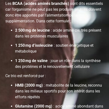
Les
BCAA (acides aminés branchés)
sont dits essentiels
car l’organisme ne peut pas les produire seul : ils doivent
donc être apportés par l’alimentation ou la
supplémentation. Dans cette formule :
2 500 mg de leucine
: acide aminé clé, très présent
dans les protéines musculaires
1 250 mg d’isoleucine
: soutien énergétique et
métabolique
1 250 mg de valine
: joue un rôle dans la synthèse
des protéines et le renouvellement cellulaire
Ce trio est renforcé par :
HMB (2000 mg)
: métabolite de la leucine, reconnu
dans les milieux sportifs pour son intérêt dans les
efforts répétés
Glutamine (2000 mg)
: acide aminé abondant dans