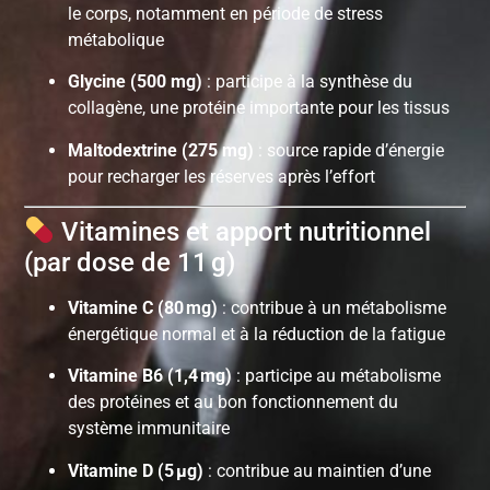
le corps, notamment en période de stress
métabolique
Glycine (500 mg)
: participe à la synthèse du
collagène, une protéine importante pour les tissus
Maltodextrine (275 mg)
: source rapide d’énergie
pour recharger les réserves après l’effort
Vitamines et apport nutritionnel
(par dose de 11 g)
Vitamine C (80 mg)
: contribue à un métabolisme
énergétique normal et à la réduction de la fatigue
Vitamine B6 (1,4 mg)
: participe au métabolisme
des protéines et au bon fonctionnement du
système immunitaire
Vitamine D (5 µg)
: contribue au maintien d’une