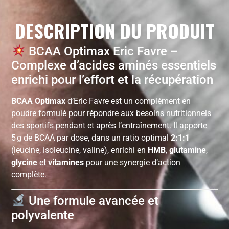
DESCRIPTION DU PRODUIT
BCAA Optimax Eric Favre –
Complexe d’acides aminés essentiels
enrichi pour l’effort et la récupération
BCAA Optimax
d’Eric Favre est un complément en
poudre formulé pour répondre aux besoins nutritionnels
des sportifs pendant et après l’entraînement. Il apporte
5 g de BCAA par dose, dans un ratio optimal
2:1:1
(leucine, isoleucine, valine), enrichi en
HMB
,
glutamine
,
glycine
et
vitamines
pour une synergie d’action
complète.
Une formule avancée et
polyvalente