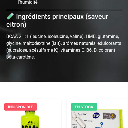
l’humidité
Ingrédients principaux (saveur
citron)
BCAA 2:1:1 (leucine, isoleucine, valine), HMB, glutamine,
glycine, maltodextrine (lait), arômes naturels, édulcorants
(sucralose, acésulfame K), vitamines C, B6, D, colorant
bêta-carotène.
INDISPONIBLE
EN STOCK