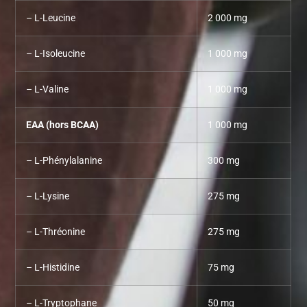
– L-Leucine
2 000 mg
– L-Isoleucine
1 000 mg
– L-Valine
1 000 mg
EAA (hors BCAA)
1 000 mg
– L-Phénylalanine
300 mg
– L-Lysine
275 mg
– L-Thréonine
275 mg
– L-Histidine
75 mg
– L-Tryptophane
50 mg