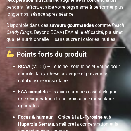
récupération musculaire
, augmente la
concentration
pendant l’effort, et aide votre organisme à performer plus
longtemps, séance après séance.
Disponible dans des
saveurs gourmandes
comme
Peach
Candy Rings
, Beyond BCAA+EAA allie efficacité, plaisir et
qualité nutritionnelle — sans sucre ni calories inutiles.
Points forts du produit
BCAA (2:1:1)
– Leucine, Isoleucine et Valine pour
stimuler la synthèse protéique et prévenir le
catabolisme musculaire.
EAA complets
– 6 acides aminés essentiels pour
une récupération et une croissance musculaire
optimales.
Focus & humeur
– Grâce à la
L-Tyrosine
et à
Huperzia Serrata
, améliore la concentration et la