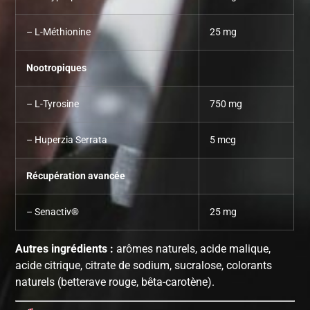
– L-Méthionine
25 mg
Nootropiques
– L-Tyrosine
750 mg
– Huperzia Serrata
5 mcg
Récupération avancée
– Senactiv®
25 mg
Autres ingrédients :
arômes naturels, acide malique,
acide citrique, citrate de sodium, sucralose, colorants
naturels (betterave rouge, bêta-carotène).