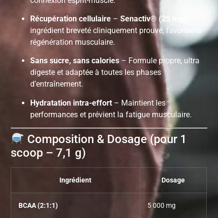
connexion esprit-muscle.
Récupération cellulaire
–
Senactiv® (25 mg)
,
ingrédient breveté cliniquement prouvé, favorise la
régénération musculaire.
Sans sucre, sans calories
– Formule propre, ultra
digeste et adaptée à toutes les phases
d’entraînement.
Hydratation intra-effort
– Maintient les
performances et prévient la fatigue musculaire.
Composition & Dosage (pour 1
scoop – 7,1 g)
Ingrédient
Dosage
BCAA (2:1:1)
5 000 mg