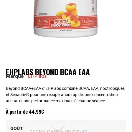
EHPLABS BEYOND BCAA EAA
Marque
:
EHPlabs
Beyond BCAA+EAA d’EHPlabs combine BCAA, EAA, nootropiques
et Senactiv® pour une récupération rapide, une concentration
accrue et une performance maximale à chaque séance.
À partir de
44,99
€
GOÛT
PECHE CANDY RINGS-47