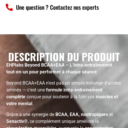
Une question ? Contactez nos experts
DESCRIPTION DU PRODUIT
EHPlabs Beyond BCAA+EAA – L’intra-entraînement
tout-en-un pour performer à chaque séance
Beyond BCAA+EAA n’est pas un simple mélange d’acides
aminés — c’est une
formule intra-entraînement
complète
conçue pour soutenir à la fois vos
muscles et
votre mental
.
Grâce à une synergie de
BCAA, EAA, nootropiques
et
Senactiv®
, ce complément unique améliore la