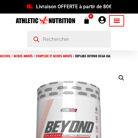
Livraison OFFERTE à partir de 80€
0
ACCUEIL
/
ACIDES AMINÉS
/
COMPLEXE ET ACIDES AMINÉS
/ EHPLABS BEYOND BCAA EAA