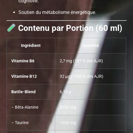
cognitive.
Soutien du métabolisme énergétique.
Contenu par Portion (60 ml)
Ingrédient
Quantité
Vitamine B6
2,7 mg (197 % des AJR)
Vitamine B12
32 µg (1280 % des AJR)
Battle-Blend
6,12 g
– Bêta-Alanine
5000 mg
– Taurine
1000 mg