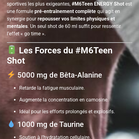
sportives les plus exigeantes,
#M6Teen ENERGY Shot
est
une formule
pré-entraînement complète
qui agit en
synergie pour
repousser vos limites physiques et
mentales
. Un seul shot de 60 ml suffit pour ressentir
l’effet « go time ».
Les Forces du #M6Teen
Shot
5000 mg de Bêta-Alanine
Retarde la fatigue musculaire.
Augmente la concentration en carnosine.
Idéal pour les efforts prolongés et explosifs.
1000 mg de Taurine
Soutien à l’hydratation cellulaire.