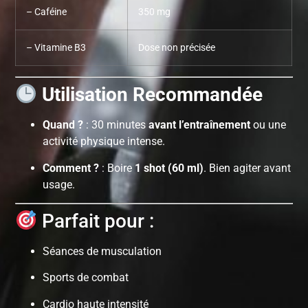
– Caféine
350 mg
– Vitamine B3
Dose non précisée
Utilisation Recommandée
Quand ?
: 30 minutes
avant l’entraînement
ou une
activité physique intense.
Comment ?
: Boire
1 shot (60 ml)
. Bien agiter avant
usage.
Parfait pour :
Séances de musculation
Sports de combat
Cardio haute intensité