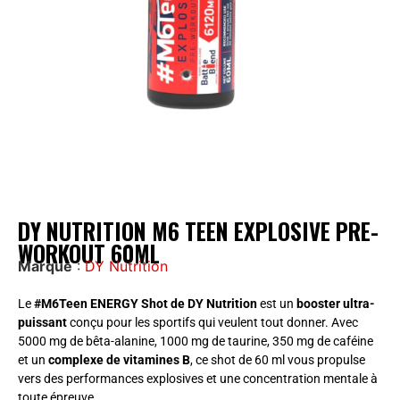
DY NUTRITION M6 TEEN EXPLOSIVE PRE-
WORKOUT 60ML
Marque
:
DY Nutrition
Le
#M6Teen ENERGY Shot de DY Nutrition
est un
booster ultra-
puissant
conçu pour les sportifs qui veulent tout donner. Avec
5000 mg de bêta-alanine, 1000 mg de taurine, 350 mg de caféine
et un
complexe de vitamines B
, ce shot de 60 ml vous propulse
vers des performances explosives et une concentration mentale à
toute épreuve.