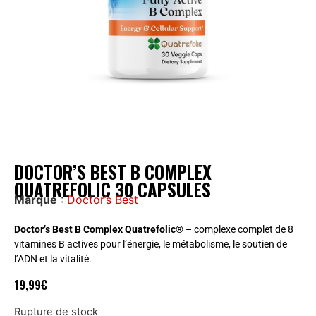
DOCTOR’S BEST B COMPLEX
QUATREFOLIC 30 CAPSULES
Marque
:
Doctor’s Best
Doctor’s Best B Complex Quatrefolic®
– complexe complet de 8
vitamines B actives pour l’énergie, le métabolisme, le soutien de
l’ADN et la vitalité.
19,99
€
Rupture de stock