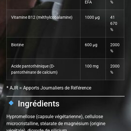
EFA
%
Vitamine B12 (méthylcobalamine)
1000 µg
41
670
%
Biotine
600 µg
2000
%
Acide pantothénique (D-
100 mg
2000
pantothénate de calcium)
%
* AJR = Apports Journaliers de Référence
Ingrédients
Hypromellose (capsule végétarienne), cellulose
microcristalline, stéarate de magnésium (origine
végétale), dioxyde de silicium.