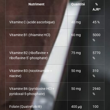
Nutriment
Quantité
%
AJR*
Vitamine C (acide ascorbique)
40 mg
45 %
Vitamine B1 (thiamine HCl)
60 mg
5000
%
Vitamine B2 (riboflavine +
75 mg
5770
riboflavine-5’-phosphate)
%
Vitamine B3 (nicotinamide +
50 mg
310
niacine)
%
Vitamine B6 (pyridoxine HCl +
50 mg
2940
pyridoxal-5-phosphate)
%
Folate (Quatrefolic®)
400 µg
100