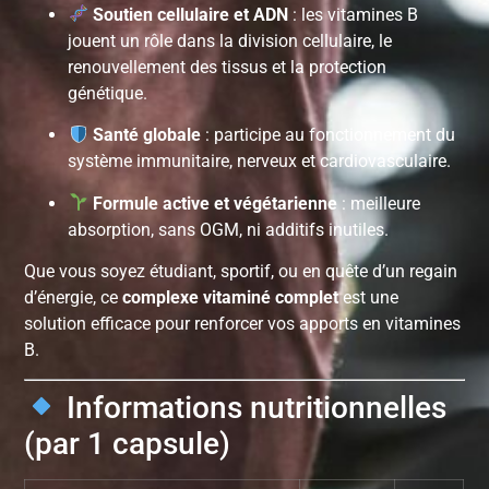
Soutien cellulaire et ADN
: les vitamines B
jouent un rôle dans la division cellulaire, le
renouvellement des tissus et la protection
génétique.
Santé globale
: participe au fonctionnement du
système immunitaire, nerveux et cardiovasculaire.
Formule active et végétarienne
: meilleure
absorption, sans OGM, ni additifs inutiles.
Que vous soyez étudiant, sportif, ou en quête d’un regain
d’énergie, ce
complexe vitaminé complet
est une
solution efficace pour renforcer vos apports en vitamines
B.
Informations nutritionnelles
(par 1 capsule)