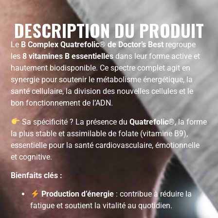
DESCRIPTION DU PRODUIT
Le
B Complex Quatrefolic® de Doctor’s Best
regroupe
les
8 vitamines B essentielles
dans leur forme active et
hautement biodisponible. Ce spectre complet agit en
synergie pour soutenir le métabolisme énergétique, la
santé cellulaire, la division des nouvelles cellules et le
bon fonctionnement de l’ADN.
Sa spécificité ? La présence du
Quatrefolic®
, la forme
la plus stable et assimilable de folate (vitamine B9),
essentielle pour la santé cardiovasculaire, émotionnelle
et cognitive.
Bienfaits clés :
Production d’énergie
: contribue à réduire la
fatigue et soutient la vitalité au quotidien.