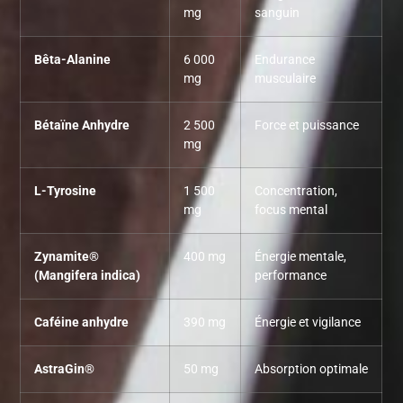
mg
sanguin
Bêta-Alanine
6 000
Endurance
mg
musculaire
Bétaïne Anhydre
2 500
Force et puissance
mg
L-Tyrosine
1 500
Concentration,
mg
focus mental
Zynamite®
400 mg
Énergie mentale,
(Mangifera indica)
performance
Caféine anhydre
390 mg
Énergie et vigilance
AstraGin®
50 mg
Absorption optimale