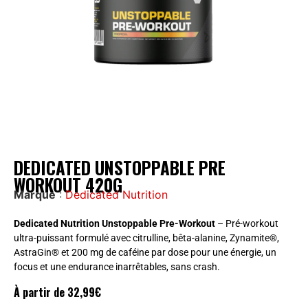
DEDICATED UNSTOPPABLE PRE
WORKOUT 420G
Marque
:
Dedicated Nutrition
Dedicated Nutrition Unstoppable Pre-Workout
– Pré-workout
ultra-puissant formulé avec citrulline, bêta-alanine, Zynamite®,
AstraGin® et 200 mg de caféine par dose pour une énergie, un
focus et une endurance inarrêtables, sans crash.
À partir de
32,99
€