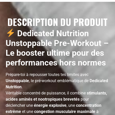
DESCRIPTION DU PRODUIT
Dedicated Nutrition
Unstoppable Pre-Workout –
Le booster ultime pour des
performances hors normes
Prépare-toi à repousser toutes tes limites avec
Unstoppable
, le pré-workout emblématique de
Dedicated
Nutrition
.
Véritable concentré de puissance, il combine
stimulants,
acides aminés et nootropiques brevetés
pour
déclencher une
énergie explosive
, une
concentration
extrême
et une
congestion musculaire maximale
à