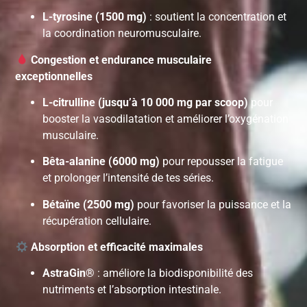
L-tyrosine (1500 mg)
: soutient la concentration et
la coordination neuromusculaire.
Congestion et endurance musculaire
exceptionnelles
L-citrulline (jusqu’à 10 000 mg par scoop)
pour
booster la vasodilatation et améliorer l’oxygénation
musculaire.
Bêta-alanine (6000 mg)
pour repousser la fatigue
et prolonger l’intensité de tes séries.
Bétaïne (2500 mg)
pour favoriser la puissance et la
récupération cellulaire.
Absorption et efficacité maximales
AstraGin®
: améliore la biodisponibilité des
nutriments et l’absorption intestinale.