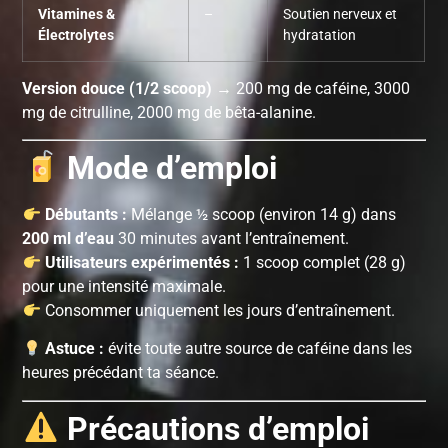
Vitamines &
–
Soutien nerveux et
Électrolytes
hydratation
Version douce (1/2 scoop)
→ 200 mg de caféine, 3000
mg de citrulline, 2000 mg de bêta-alanine.
Mode d’emploi
Débutants :
Mélange ½ scoop (environ 14 g) dans
200 ml d’eau
30 minutes avant l’entraînement.
Utilisateurs expérimentés :
1 scoop complet (28 g)
pour une intensité maximale.
Consommer uniquement les jours d’entraînement.
Astuce :
évite toute autre source de caféine dans les
heures précédant ta séance.
Précautions d’emploi