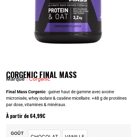
CORGENIC FINAL MASS
Marque
:
Corgenic
Final Mass Corgenic
: gainer haut de gamme avec avoine
micronisée, whey isolate & caséine micellaire. +48 g de protéines
par dose, vitamines & minéraux.
À partir de
64,99
€
GOÛT
CHOCOLAT
VANILLE