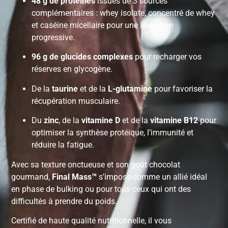
48 g de protéines
issues de 3 sources
complémentaires : whey isolate, concentré de whey
et caséine micellaire pour une libération
progressive.
96 g de glucides complexes
pour recharger vos
réserves en glycogène.
De la
taurine
et de la
L-glutamine
pour favoriser la
récupération musculaire.
Du
zinc
, de la
vitamine D
et de la
vitamine B12
pour
optimiser la synthèse protéique, l’immunité et
réduire la fatigue.
Avec sa texture onctueuse et son goût chocolat
gourmand,
Final Mass™
s’impose comme un allié idéal
en phase de bulking ou pour tous ceux qui ont des
difficultés à prendre du poids.
Certifié de haute qualité nutritionnelle, il vous