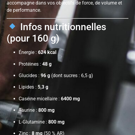
accompagne dans vos objectifs de force, de volume et
de performance.
Infos nutritionnelles
(pour 160 g)
Énergie :
624 kcal
Protéines :
48 g
Glucides :
96 g
(dont sucres : 6,5 g)
Lipides :
5,3 g
Caséine micellaire :
6400 mg
Taurine :
800 mg
L-Glutamine :
800 mg
Zinc :
8 mg
(50 % AR)