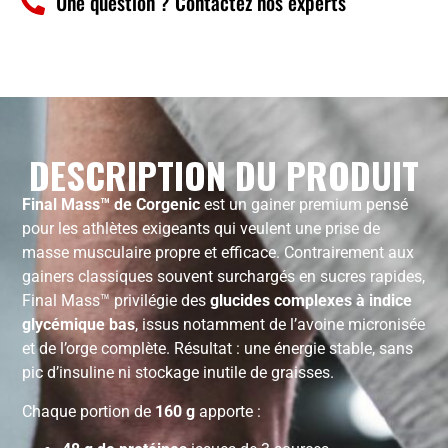
Une question ? Contactez nos experts
DESCRIPTION DU PRODUIT
Final Mass™ de Corgenic
est un gainer premium pensé
pour les athlètes exigeants qui veulent une prise de
masse musculaire propre et efficace. Contrairement aux
gainers classiques souvent surchargés en sucres rapides,
Final Mass™ privilégie des
glucides complexes à indice
glycémique bas
, issus notamment de l’avoine micronisée
et de l’orge complète. Résultat : une énergie stable, sans
pic d’insuline ni stockage inutile de graisses.
Chaque portion de
160 g
apporte :