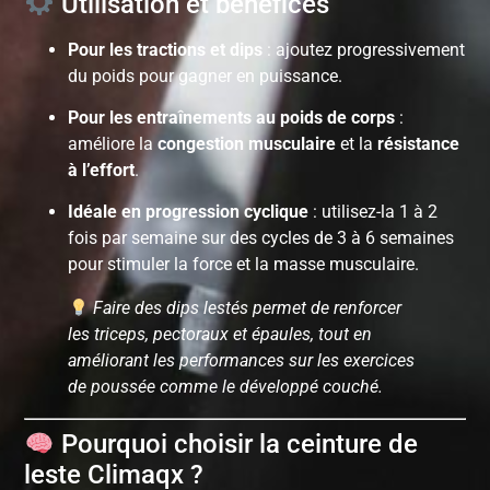
Utilisation et bénéfices
Pour les tractions et dips
: ajoutez progressivement
du poids pour gagner en puissance.
Pour les entraînements au poids de corps
:
améliore la
congestion musculaire
et la
résistance
à l’effort
.
Idéale en progression cyclique
: utilisez-la 1 à 2
fois par semaine sur des cycles de 3 à 6 semaines
pour stimuler la force et la masse musculaire.
Faire des dips lestés permet de renforcer
les triceps, pectoraux et épaules, tout en
améliorant les performances sur les exercices
de poussée comme le développé couché.
Pourquoi choisir la ceinture de
leste Climaqx ?