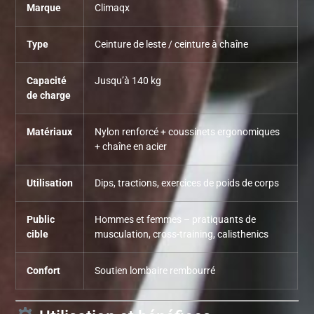
Marque
Climaqx
Type
Ceinture de leste / ceinture à chaîne
Capacité
Jusqu’à 140 kg
de charge
Matériaux
Nylon renforcé + coussinets ergonomiques
+ chaîne en acier
Utilisation
Dips, tractions, exercices de poids de corps
Public
Hommes et femmes – pratiquants de
cible
musculation, cross-training, calisthenics
Confort
Soutien lombaire rembourré