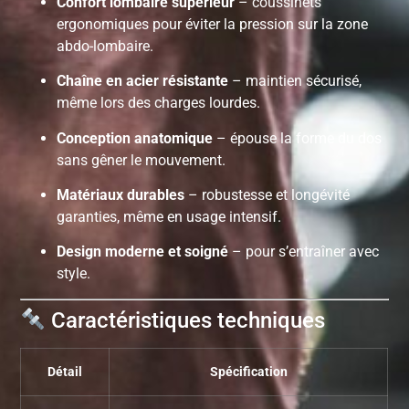
Confort lombaire supérieur
– coussinets
ergonomiques pour éviter la pression sur la zone
abdo-lombaire.
Chaîne en acier résistante
– maintien sécurisé,
même lors des charges lourdes.
Conception anatomique
– épouse la forme du dos
sans gêner le mouvement.
Matériaux durables
– robustesse et longévité
garanties, même en usage intensif.
Design moderne et soigné
– pour s’entraîner avec
style.
Caractéristiques techniques
Détail
Spécification