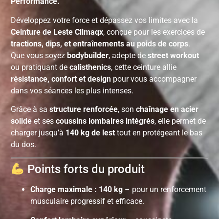
Performance.
Développez votre force et dépassez vos limites avec la
Ceinture de Leste Climaqx
, conçue pour les exercices de
tractions, dips, et entraînements au poids de corps
.
Que vous soyez
bodybuilder
, adepte de
street workout
ou pratiquant de
calisthenics
, cette ceinture allie
résistance, confort et design
pour vous accompagner
dans vos séances les plus intenses.
Grâce à sa
structure renforcée
, son
chaînage en acier
solide
et ses
coussins lombaires intégrés
, elle permet de
charger jusqu’à
140 kg de lest
tout en protégeant le bas
du dos.
Points forts du produit
Charge maximale : 140 kg
– pour un renforcement
musculaire progressif et efficace.