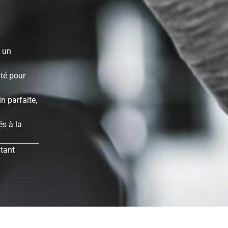
 un
ité pour
n parfaite,
és à la
itant