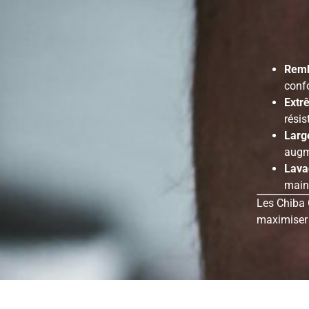
Remb
confo
Extr
résis
Larg
augme
Lava
main 
Les Chiba 
maximiser 