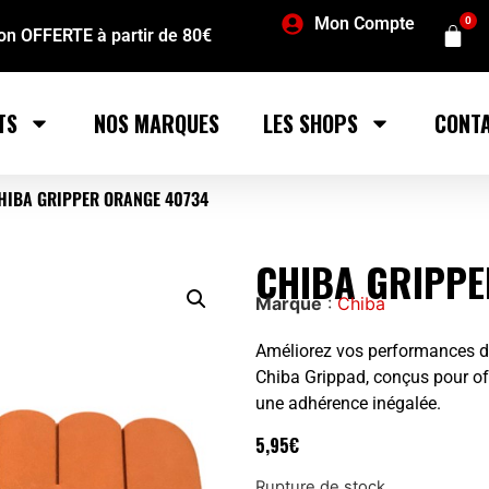
Mon Compte
0
son OFFERTE à partir de 80€
TS
NOS MARQUES
LES SHOPS
CONT
HIBA GRIPPER ORANGE 40734
CHIBA GRIPPE
Marque
:
Chiba
Améliorez vos performances d
Chiba Grippad, conçus pour off
une adhérence inégalée.
5,95
€
Rupture de stock