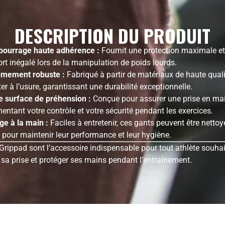
DESCRIPTION DU PRODUIT
ourrage haute adhérence :
Fournit une protection maximale et
rt inégalé lors de la manipulation de poids lourds.
êmement robuste :
Fabriqué à partir de matériaux de haute qual
ter à l’usure, garantissant une durabilité exceptionnelle.
e surface de préhension :
Conçue pour assurer une prise en mai
ntant votre contrôle et votre sécurité pendant les exercices.
ge à la main :
Faciles à entretenir, ces gants peuvent être nettoy
pour maintenir leur performance et leur hygiène.
Grippad sont l’accessoire indispensable pour tout athlète souha
sa prise et protéger ses mains pendant l’entraînement.